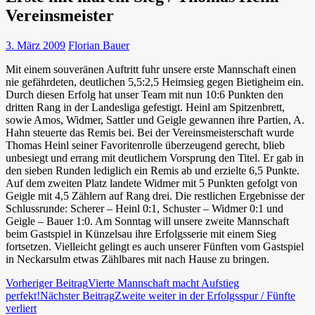
Vereinsmeister
3. März 2009
Florian Bauer
Mit einem souveränen Auftritt fuhr unsere erste Mannschaft einen
nie gefährdeten, deutlichen 5,5:2,5 Heimsieg gegen Bietigheim ein.
Durch diesen Erfolg hat unser Team mit nun 10:6 Punkten den
dritten Rang in der Landesliga gefestigt. Heinl am Spitzenbrett,
sowie Amos, Widmer, Sattler und Geigle gewannen ihre Partien, A.
Hahn steuerte das Remis bei. Bei der Vereinsmeisterschaft wurde
Thomas Heinl seiner Favoritenrolle überzeugend gerecht, blieb
unbesiegt und errang mit deutlichem Vorsprung den Titel. Er gab in
den sieben Runden lediglich ein Remis ab und erzielte 6,5 Punkte.
Auf dem zweiten Platz landete Widmer mit 5 Punkten gefolgt von
Geigle mit 4,5 Zählern auf Rang drei. Die restlichen Ergebnisse der
Schlussrunde: Scherer – Heinl 0:1, Schuster – Widmer 0:1 und
Geigle – Bauer 1:0. Am Sonntag will unsere zweite Mannschaft
beim Gastspiel in Künzelsau ihre Erfolgsserie mit einem Sieg
fortsetzen. Vielleicht gelingt es auch unserer Fünften vom Gastspiel
in Neckarsulm etwas Zählbares mit nach Hause zu bringen.
Beitragsnavigation
Vorheriger Beitrag
Vierte Mannschaft macht Aufstieg
perfekt!
Nächster Beitrag
Zweite weiter in der Erfolgsspur / Fünfte
verliert