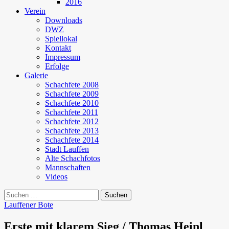
2016
Verein
Downloads
DWZ
Spiellokal
Kontakt
Impressum
Erfolge
Galerie
Schachfete 2008
Schachfete 2009
Schachfete 2010
Schachfete 2011
Schachfete 2012
Schachfete 2013
Schachfete 2014
Stadt Lauffen
Alte Schachfotos
Mannschaften
Videos
Suchen
nach:
Lauffener Bote
Erste mit klarem Sieg / Thomas Heinl