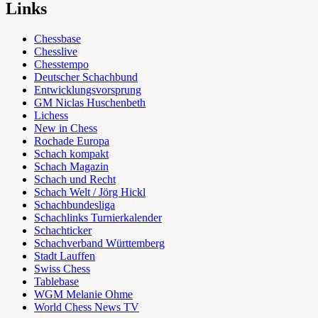
Links
Chessbase
Chesslive
Chesstempo
Deutscher Schachbund
Entwicklungsvorsprung
GM Niclas Huschenbeth
Lichess
New in Chess
Rochade Europa
Schach kompakt
Schach Magazin
Schach und Recht
Schach Welt / Jörg Hickl
Schachbundesliga
Schachlinks Turnierkalender
Schachticker
Schachverband Württemberg
Stadt Lauffen
Swiss Chess
Tablebase
WGM Melanie Ohme
World Chess News TV