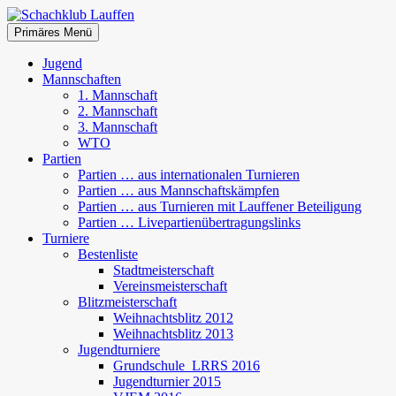
Zum
Inhalt
Suchen
Primäres Menü
springen
Schachklub Lauffen
Jugend
Mannschaften
1. Mannschaft
2. Mannschaft
3. Mannschaft
WTO
Partien
Partien … aus internationalen Turnieren
Partien … aus Mannschaftskämpfen
Partien … aus Turnieren mit Lauffener Beteiligung
Partien … Livepartienübertragungslinks
Turniere
Bestenliste
Stadtmeisterschaft
Vereinsmeisterschaft
Blitzmeisterschaft
Weihnachtsblitz 2012
Weihnachtsblitz 2013
Jugendturniere
Grundschule_LRRS 2016
Jugendturnier 2015