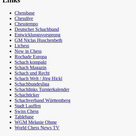
Links
Chessbase
Chesslive
Chesstempo
Deutscher Schachbund
Entwicklungsvorsprung
GM Niclas Huschenbeth
Lichess
New in Chess
Rochade Europa
Schach kompakt
Schach Magazin
Schach und Recht
Schach Welt / Jörg Hickl
Schachbundesliga
Schachlinks Turnierkalender
Schachticker
Schachverband Württemberg
Stadt Lauffen
Swiss Chess
Tablebase
WGM Melanie Ohme
World Chess News TV