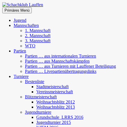
Zum
Inhalt
Suchen
Primäres Menü
springen
Schachklub Lauffen
Jugend
Mannschaften
1. Mannschaft
2. Mannschaft
3. Mannschaft
WTO
Partien
Partien … aus internationalen Turnieren
Partien … aus Mannschaftskämpfen
Partien … aus Turnieren mit Lauffener Beteiligung
Partien … Livepartienübertragungslinks
Turniere
Bestenliste
Stadtmeisterschaft
Vereinsmeisterschaft
Blitzmeisterschaft
Weihnachtsblitz 2012
Weihnachtsblitz 2013
Jugendturniere
Grundschule_LRRS 2016
Jugendturnier 2015