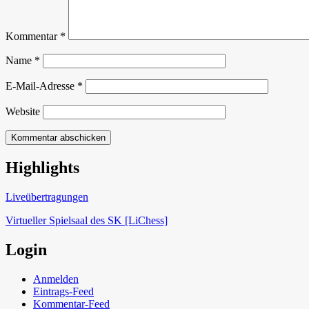
Kommentar
*
Name
*
E-Mail-Adresse
*
Website
Highlights
Schach in Lauffen
Liveübertragungen
Virtueller Spielsaal des SK [LiChess]
Login
Anmelden
Eintrags-Feed
Kommentar-Feed