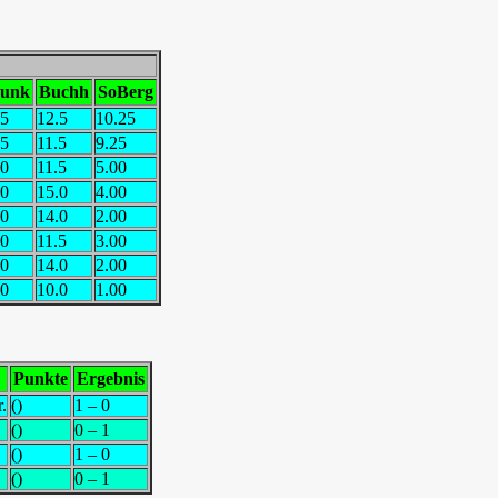
unk
Buchh
SoBerg
.5
12.5
10.25
.5
11.5
9.25
.0
11.5
5.00
.0
15.0
4.00
.0
14.0
2.00
.0
11.5
3.00
.0
14.0
2.00
.0
10.0
1.00
Punkte
Ergebnis
.
()
1 – 0
()
0 – 1
()
1 – 0
()
0 – 1