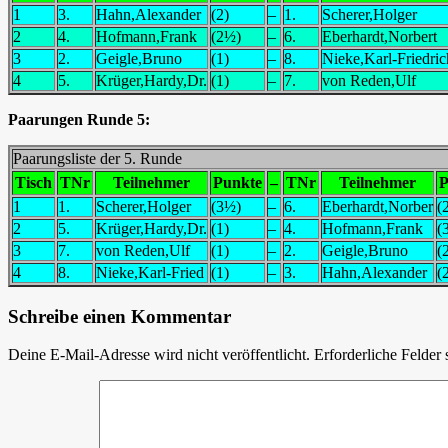
1
3.
Hahn,Alexander
(2)
–
1.
Scherer,Holger
2
4.
Hofmann,Frank
(2½)
–
6.
Eberhardt,Norbert
3
2.
Geigle,Bruno
(1)
–
8.
Nieke,Karl-Friedric
4
5.
Krüger,Hardy,Dr.
(1)
–
7.
von Reden,Ulf
Paarungen Runde 5:
Paarungsliste der 5. Runde
Tisch
TNr
Teilnehmer
Punkte
–
TNr
Teilnehmer
P
1
1.
Scherer,Holger
(3½)
–
6.
Eberhardt,Norber
(
2
5.
Krüger,Hardy,Dr.
(1)
–
4.
Hofmann,Frank
(
3
7.
von Reden,Ulf
(1)
–
2.
Geigle,Bruno
(
4
8.
Nieke,Karl-Fried
(1)
–
3.
Hahn,Alexander
(
Schreibe einen Kommentar
Deine E-Mail-Adresse wird nicht veröffentlicht.
Erforderliche Felder 