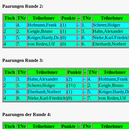
Paarungen Runde 2:
Tisch
TNr
Teilnehmer
Punkte
–
TNr
Teilnehmer
1
4.
Hofmann,Frank
(1)
–
1.
Scherer,Holger
2
2.
Geigle,Bruno
(1)
–
3.
Hahn,Alexander
3
5.
Krüger,Hardy,Dr.
(0)
–
8.
Nieke,Karl-Friedric
4
7.
von Reden,Ulf
(0)
–
6.
Eberhardt,Norbert
Paarungen Runde 3:
Tisch
TNr
Teilnehmer
Punkte
–
TNr
Teilnehmer
1
3.
Hahn,Alexander
(2)
–
4.
Hofmann,Frank
2
1.
Scherer,Holger
(1½)
–
2.
Geigle,Bruno
3
6.
Eberhardt,Norbert
(1)
–
5.
Krüger,Hardy,Dr
4
8.
Nieke,Karl-Friedrich
(0)
–
7.
von Reden,Ulf
Paarungen der Runde 4:
Tisch
TNr
Teilnehmer
Punkte
–
TNr
Teilnehmer