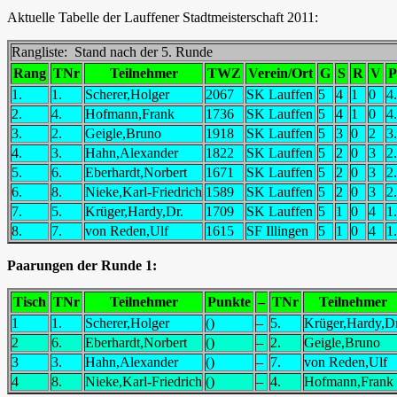
Aktuelle Tabelle der Lauffener Stadtmeisterschaft 2011:
Rangliste: Stand nach der 5. Runde
Rang
TNr
Teilnehmer
TWZ
Verein/Ort
G
S
R
V
P
1.
1.
Scherer,Holger
2067
SK Lauffen
5
4
1
0
4
2.
4.
Hofmann,Frank
1736
SK Lauffen
5
4
1
0
4
3.
2.
Geigle,Bruno
1918
SK Lauffen
5
3
0
2
3
4.
3.
Hahn,Alexander
1822
SK Lauffen
5
2
0
3
2
5.
6.
Eberhardt,Norbert
1671
SK Lauffen
5
2
0
3
2
6.
8.
Nieke,Karl-Friedrich
1589
SK Lauffen
5
2
0
3
2
7.
5.
Krüger,Hardy,Dr.
1709
SK Lauffen
5
1
0
4
1
8.
7.
von Reden,Ulf
1615
SF Illingen
5
1
0
4
1
Paarungen der Runde 1:
Tisch
TNr
Teilnehmer
Punkte
–
TNr
Teilnehmer
1
1.
Scherer,Holger
()
–
5.
Krüger,Hardy,Dr
2
6.
Eberhardt,Norbert
()
–
2.
Geigle,Bruno
3
3.
Hahn,Alexander
()
–
7.
von Reden,Ulf
4
8.
Nieke,Karl-Friedrich
()
–
4.
Hofmann,Frank