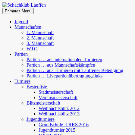
Zum
Inhalt
Suchen
Primäres Menü
springen
Schachklub Lauffen
Jugend
Mannschaften
1. Mannschaft
2. Mannschaft
3. Mannschaft
WTO
Partien
Partien … aus internationalen Turnieren
Partien … aus Mannschaftskämpfen
Partien … aus Turnieren mit Lauffener Beteiligung
Partien … Livepartienübertragungslinks
Turniere
Bestenliste
Stadtmeisterschaft
Vereinsmeisterschaft
Blitzmeisterschaft
Weihnachtsblitz 2012
Weihnachtsblitz 2013
Jugendturniere
Grundschule_LRRS 2016
Jugendturnier 2015