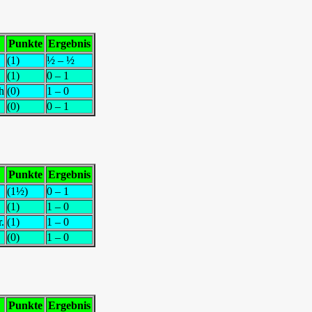
Punkte
Ergebnis
(1)
½ – ½
(1)
0 – 1
h
(0)
1 – 0
(0)
0 – 1
Punkte
Ergebnis
(1½)
0 – 1
(1)
1 – 0
.
(1)
1 – 0
(0)
1 – 0
Punkte
Ergebnis