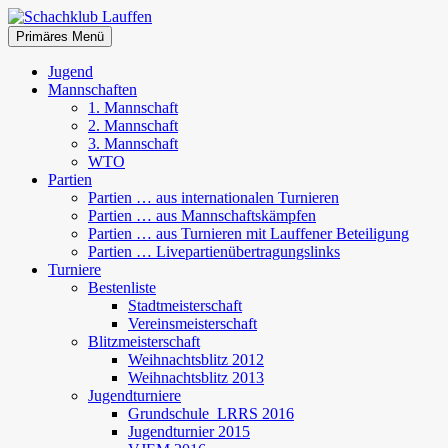
Zum
Inhalt
Suchen
Primäres Menü
springen
Schachklub Lauffen
Jugend
Mannschaften
1. Mannschaft
2. Mannschaft
3. Mannschaft
WTO
Partien
Partien … aus internationalen Turnieren
Partien … aus Mannschaftskämpfen
Partien … aus Turnieren mit Lauffener Beteiligung
Partien … Livepartienübertragungslinks
Turniere
Bestenliste
Stadtmeisterschaft
Vereinsmeisterschaft
Blitzmeisterschaft
Weihnachtsblitz 2012
Weihnachtsblitz 2013
Jugendturniere
Grundschule_LRRS 2016
Jugendturnier 2015