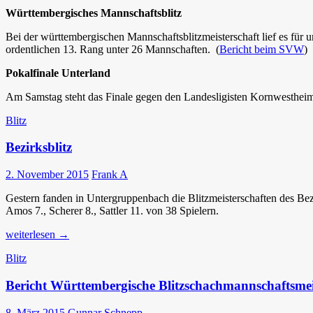
Württembergisches Mannschaftsblitz
Bei der württembergischen Mannschaftsblitzmeisterschaft lief es für 
ordentlichen 13. Rang unter 26 Mannschaften. (
Bericht beim SVW
)
Pokalfinale Unterland
Am Samstag steht das Finale gegen den Landesligisten Kornwestheim
Blitz
Bezirksblitz
2. November 2015
Frank A
Gestern fanden in Untergruppenbach die Blitzmeisterschaften des Be
Amos 7., Scherer 8., Sattler 11. von 38 Spielern.
Bezirksblitz
weiterlesen
→
Blitz
Bericht Württembergische Blitzschachmannschaftsmei
8. März 2015
Gunnar Schnepp