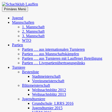
Zum
Inhalt
Suchen
Primäres Menü
springen
Schachklub Lauffen
Jugend
Mannschaften
1. Mannschaft
2. Mannschaft
3. Mannschaft
WTO
Partien
Partien … aus internationalen Turnieren
Partien … aus Mannschaftskämpfen
Partien … aus Turnieren mit Lauffener Beteiligung
Partien … Livepartienübertragungslinks
Turniere
Bestenliste
Stadtmeisterschaft
Vereinsmeisterschaft
Blitzmeisterschaft
Weihnachtsblitz 2012
Weihnachtsblitz 2013
Jugendturniere
Grundschule_LRRS 2016
Jugendturnier 2015