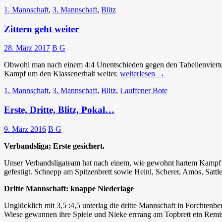
1. Mannschaft
,
3. Mannschaft
,
Blitz
Zittern geht weiter
28. März 2017
B G
Obwohl man nach einem 4:4 Unentschieden gegen den Tabellenvierten S
Zittern
Kampf um den Klassenerhalt weiter.
weiterlesen
→
geht
1. Mannschaft
,
3. Mannschaft
,
Blitz
,
Lauffener Bote
weiter
Erste, Dritte, Blitz, Pokal…
9. März 2016
B G
Verbandsliga; Erste gesichert.
Unser Verbandsligateam hat nach einem, wie gewohnt hartem Kampf bei
gefestigt. Schnepp am Spitzenbrett sowie Heinl, Scherer, Amos, Sattl
Dritte Mannschaft: knappe Niederlage
Unglücklich mit 3,5 :4,5 unterlag die dritte Mannschaft in Forchtenb
Wiese gewannen ihre Spiele und Nieke errrang am Topbrett ein Remis