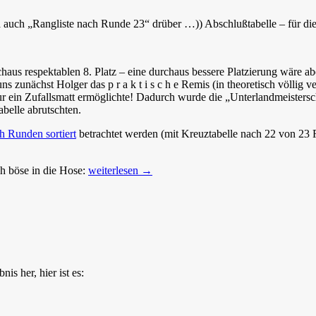
 ja auch „Rangliste nach Runde 23“ drüber …)) Abschlußtabelle – für 
haus respektablen 8. Platz – eine durchaus bessere Platzierung wäre a
 zunächst Holger das p r a k t i s c h e Remis (in theoretisch völlig 
ur ein Zufallsmatt ermöglichte! Dadurch wurde die „Unterlandmeisters
abelle abrutschten.
h Runden sortiert
betrachtet werden (mit Kreuztabelle nach 22 von 23 R
Bericht
h böse in die Hose:
weiterlesen
→
Württembergische
Blitzschachmannschaftsmeisterschaft
2015
s her, hier ist es: