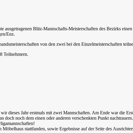
te ausgetragenen Blitz-Mannschafts-Meisterschaften des Bezirks einen 
gen/Enz.
rbandsmeisterschaften von den zwei bei den Einzelmeisterschaften teil
28 Teilnehmern.
 wir dieses Jahr erstmals mit zwei Mannschaften. Am Ende war die Erst
 man doch noch dem einen oder anderen verschenkten Punkt nachtrauer
erligamannschaften!
ssen Möbelhaus stattfanden, sowie Ergebnisse auf der Seite des Ausric