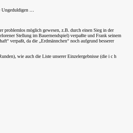
die Ungeduldigen …
ber problemlos möglich gewesen, z.B. durch einen Sieg in der
verlorener Stellung im Bauernendspiel) verpaßte und Frank seinem
chaft“ verpaßt, da die „Erdmännchen“ noch aufgrund besserer
unden), wie auch die Liste unserer Einzelergebnisse (die i c h