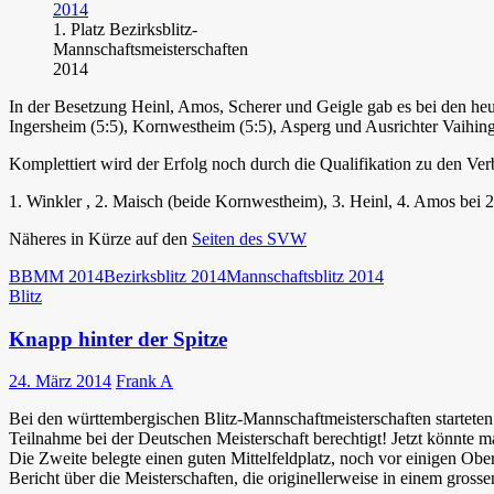
1. Platz Bezirksblitz-
Mannschaftsmeisterschaften
2014
In der Besetzung Heinl, Amos, Scherer und Geigle gab es bei den heu
Ingersheim (5:5), Kornwestheim (5:5), Asperg und Ausrichter Vaihin
Komplettiert wird der Erfolg noch durch die Qualifikation zu den Ve
1. Winkler , 2. Maisch (beide Kornwestheim), 3. Heinl, 4. Amos bei 
Näheres in Kürze auf den
Seiten des SVW
BBMM 2014
Bezirksblitz 2014
Mannschaftsblitz 2014
Blitz
Knapp hinter der Spitze
24. März 2014
Frank A
Bei den württembergischen Blitz-Mannschaftmeisterschaften starteten
Teilnahme bei der Deutschen Meisterschaft berechtigt! Jetzt könnte
Die Zweite belegte einen guten Mittelfeldplatz, noch vor einigen Ob
Bericht über die Meisterschaften, die originellerweise in einem gro