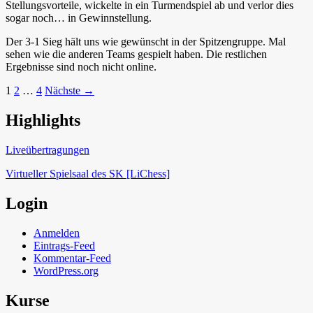
Stellungsvorteile, wickelte in ein Turmendspiel ab und verlor dies
sogar noch… in Gewinnstellung.
Der 3-1 Sieg hält uns wie gewünscht in der Spitzengruppe. Mal
sehen wie die anderen Teams gespielt haben. Die restlichen
Ergebnisse sind noch nicht online.
Beitragsnavigation
1
2
…
4
Nächste →
Highlights
Schach in Lauffen
Liveübertragungen
Virtueller Spielsaal des SK [LiChess]
Login
Anmelden
Eintrags-Feed
Kommentar-Feed
WordPress.org
Kurse