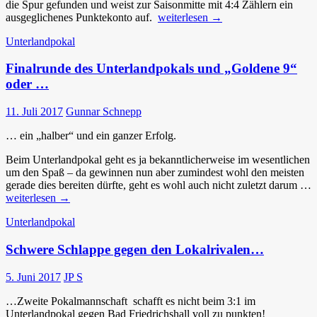
die Spur gefunden und weist zur Saisonmitte mit 4:4 Zählern ein
Verbandsligateam
ausgeglichenes Punktekonto auf.
weiterlesen
→
wieder
Unterlandpokal
auf
Kurs
Finalrunde des Unterlandpokals und „Goldene 9“
oder …
11. Juli 2017
Gunnar Schnepp
… ein „halber“ und ein ganzer Erfolg.
Beim Unterlandpokal geht es ja bekanntlicherweise im wesentlichen
um den Spaß – da gewinnen nun aber zumindest wohl den meisten
gerade dies bereiten dürfte, geht es wohl auch nicht zuletzt darum …
Finalrunde
weiterlesen
→
des
Unterlandpokal
Unterlandpokals
und
Schwere Schlappe gegen den Lokalrivalen…
„Goldene
9“
oder
5. Juni 2017
JP S
…
…Zweite Pokalmannschaft schafft es nicht beim 3:1 im
Unterlandpokal gegen Bad Friedrichshall voll zu punkten!