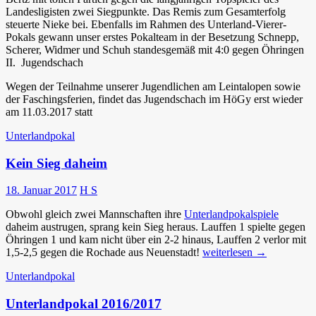
Landesligisten zwei Siegpunkte. Das Remis zum Gesamterfolg
steuerte Nieke bei. Ebenfalls im Rahmen des Unterland-Vierer-
Pokals gewann unser erstes Pokalteam in der Besetzung Schnepp,
Scherer, Widmer und Schuh standesgemäß mit 4:0 gegen Öhringen
II. Jugendschach
Wegen der Teilnahme unserer Jugendlichen am Leintalopen sowie
der Faschingsferien, findet das Jugendschach im HöGy erst wieder
am 11.03.2017 statt
Unterlandpokal
Kein Sieg daheim
18. Januar 2017
H S
Obwohl gleich zwei Mannschaften ihre
Unterlandpokalspiele
daheim austrugen, sprang kein Sieg heraus. Lauffen 1 spielte gegen
Öhringen 1 und kam nicht über ein 2-2 hinaus, Lauffen 2 verlor mit
Kein
1,5-2,5 gegen die Rochade aus Neuenstadt!
weiterlesen
→
Sieg
Unterlandpokal
daheim
Unterlandpokal 2016/2017