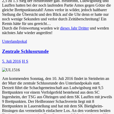
2,5 zu 1.5 Sieg der Heilbronner gab. Heilbronn, Ludwigsburg und
Lauffen hatten bei der noch laufenden Partie Amos gegen Götze die
gleiche Brettpunktanzahl! Amos verlor in wilder, jedoch haltbarer
Stellung die Übersicht und den Blick auf die Uhr denn er hatte nur
noch wenige Sekunden und verlor durch Zeitüberschreitung! Ein
Remis hätte für uns gereicht…
Durch die Feinwertung wurden wir
dieses Jahr Dritter
und werden
nächstes Jahr wieder angreifen!
Unterlandpokal
Zentrale Schlussrunde
5. Juli 2016
H S
Am kommenden Sonntag, den 10. Juli 2016 findet in Steinheim an
der Murr die zentrale Schlussrunde des Unterlandpokals statt.
Derzeit führt die Schachgemeinschaft aus Ludwigsburg mit 9,5
Brettpunkten vor einem Verfolgerfeld bestehend aus dem SC
Ingersheim, der TSG aus Öhringen und dem SK Lauffen mit jeweils
9 Brettpunkten. Der Heilbronner Schachverein liegt mit 8
Brettpunkten in Lauerstellung und hat mit dem SK Bietigheim-
Bissingen das vermeintlich einfachere Los. An den vorderen beiden