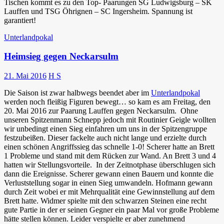
Tischen kommt es zu den Top- Paarungen SG Ludwigsburg – SK
Lauffen und TSG Öhrignen – SC Ingersheim. Spannung ist
garantiert!
Unterlandpokal
Heimsieg gegen Neckarsulm
21. Mai 2016
H S
Die Saison ist zwar halbwegs beendet aber im
Unterlandpokal
werden noch fleißig Figuren bewegt… so kam es am Freitag, den
20. Mai 2016 zur Paarung Lauffen gegen Neckarsulm. Ohne
unseren Spitzenmann Schnepp jedoch mit Routinier Geigle wollten
wir unbedingt einen Sieg einfahren um uns in der Spitzengruppe
festzubeißen. Dieser fackelte auch nicht lange und erzielte durch
einen schönen Angriffssieg das schnelle 1-0! Scherer hatte an Brett
1 Probleme und stand mit dem Rücken zur Wand. An Brett 3 und 4
hatten wir Stellungsvorteile. In der Zeitnotphase überschlugen sich
dann die Ereignisse. Scherer gewann einen Bauern und konnte die
Verluststellung sogar in einen Sieg umwandeln. Hofmann gewann
durch Zeit wobei er mit Mehrqualität eine Gewinnstellung auf dem
Brett hatte. Widmer spielte mit den schwarzen Steinen eine recht
gute Partie in der er seinen Gegner ein paar Mal vor große Probleme
hätte stellen können. Leider verspielte er aber zunehmend