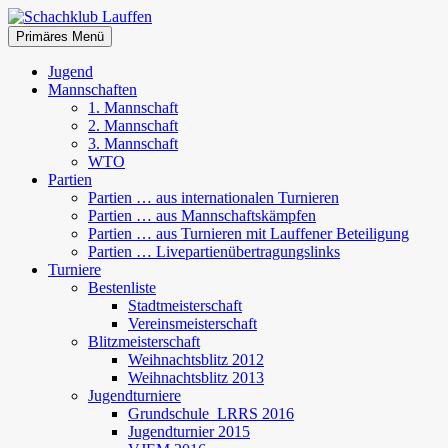
Zum
Inhalt
Suchen
Primäres Menü
springen
Schachklub Lauffen
Jugend
Mannschaften
1. Mannschaft
2. Mannschaft
3. Mannschaft
WTO
Partien
Partien … aus internationalen Turnieren
Partien … aus Mannschaftskämpfen
Partien … aus Turnieren mit Lauffener Beteiligung
Partien … Livepartienübertragungslinks
Turniere
Bestenliste
Stadtmeisterschaft
Vereinsmeisterschaft
Blitzmeisterschaft
Weihnachtsblitz 2012
Weihnachtsblitz 2013
Jugendturniere
Grundschule_LRRS 2016
Jugendturnier 2015