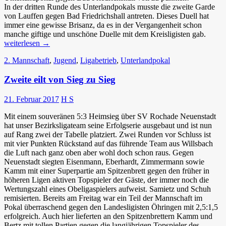
In der dritten Runde des Unterlandpokals musste die zweite Garde
von Lauffen gegen Bad Friedrichshall antreten. Dieses Duell hat
immer eine gewisse Brisanz, da es in der Vergangenheit schon
Schwe
manche giftige und unschöne Duelle mit dem Kreisligisten gab.
Schla
weiterlesen
→
gegen
2. Mannschaft
,
Jugend
,
Ligabetrieb
,
Unterlandpokal
den
Lokal
Zweite eilt von Sieg zu Sieg
21. Februar 2017
H S
Mit einem souveränen 5:3 Heimsieg über SV Rochade Neuenstadt
hat unser Bezirksligateam seine Erfolgserie ausgebaut und ist nun
auf Rang zwei der Tabelle platziert. Zwei Runden vor Schluss ist
mit vier Punkten Rückstand auf das führende Team aus Willsbach
die Luft nach ganz oben aber wohl doch schon raus. Gegen
Neuenstadt siegten Eisenmann, Eberhardt, Zimmermann sowie
Kamm mit einer Superpartie am Spitzenbrett gegen den früher in
höheren Ligen aktiven Topspieler der Gäste, der immer noch die
Wertungszahl eines Obeligaspielers aufweist. Samietz und Schuh
remisierten. Bereits am Freitag war ein Teil der Mannschaft im
Pokal überraschend gegen den Landesligisten Öhringen mit 2,5:1,5
erfolgreich. Auch hier lieferten an den Spitzenbrettern Kamm und
Bertz mit tollen Partien gegen die langjährigen Topspieler des