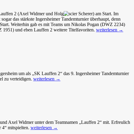
 Lauffen 2 (Axel Widmer und Holg
er Scherer) am Start. Im
ht sogar das stärkste Ingersheimer Tandemturnier überhaupt, denn
 Start. Weiterhin gab es mit Teams um Nikolas Pogan (DWZ 2234)
Jubiläumsturnier
951) und eben Lauffen 2 weitere Titelfavoriten.
weiterlesen
→
in
Ingersheim
gersheim um als „SK Lauffen 2“ das 9. Ingersheimer Tandemturnier
Glück
el zu verteidigen.
weiterlesen
→
dem
Tüchtigen
erer und Axel Widmer unter dem Teamnamen „Lauffen 2“ mit. Erfreulich
8.
 4“ mitspielten.
weiterlesen
→
Tandemturnier