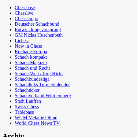
Chessbase
Chesslive
Chesstempo
Deutscher Schachbund
Entwicklungsvorsprung
GM Niclas Huschenbeth
Lichess
New in Chess
Rochade Europa
Schach kompakt
Schach Magazin
Schach und Recht
Schach Welt / Jörg Hickl
Schachbundesliga
Schachlinks Turnierkalender
Schachticker
Schachverband Württemberg
Stadt Lauffen
Swiss Chess
Tablebase
WGM Melanie Ohme
World Chess News TV
Archiv