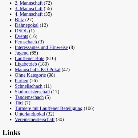
2. Mannschaft
(72)
3. Mannschaft
(56)
4. Mannschaft
(35)
Blitz
(27)
Dähnepokal
(12)
DSOL
(1)
Events
(16)
Fernschach
(3)
Interessantes und Hinweise
(8)
Jugend
(65)
Lauffener Bote
(816)
Ligabetrieb
(180)
Mannschafts KO Pokal
(47)
Ohne Kategorie
(98)
Partien
(26)
Schnellschach
(11)
Stadtmeisterschaft
(17)
Tandemschach
(5)
Titel
(7)
Turniere mit Lauffener Beteiligung
(106)
Unterlandpokal
(32)
Vereinsmeisterschaft
(30)
Links