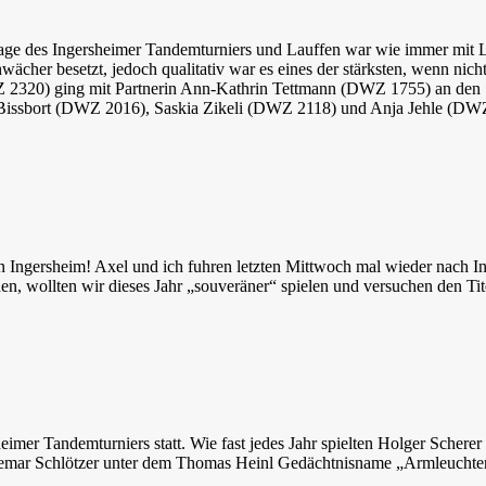
flage des Ingersheimer Tandemturniers und Lauffen war wie immer mit
wächer besetzt, jedoch qualitativ war es eines der stärksten, wenn nic
Z 2320) ging mit Partnerin Ann-Kathrin Tettmann (DWZ 1755) an den
ssbort (DWZ 2016), Saskia Zikeli (DWZ 2118) und Anja Jehle (DWZ 1
ngersheim! Axel und ich fuhren letzten Mittwoch mal wieder nach In
n, wollten wir dieses Jahr „souveräner“ spielen und versuchen den Tit
sheimer Tandemturniers statt. Wie fast jedes Jahr spielten Holger Sch
ldemar Schlötzer unter dem Thomas Heinl Gedächtnisname „Armleuchter