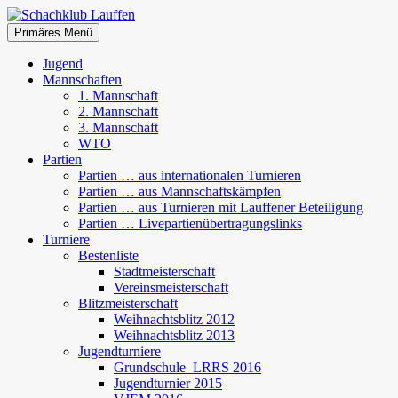
Zum
Inhalt
Suchen
Primäres Menü
springen
Schachklub Lauffen
Jugend
Mannschaften
1. Mannschaft
2. Mannschaft
3. Mannschaft
WTO
Partien
Partien … aus internationalen Turnieren
Partien … aus Mannschaftskämpfen
Partien … aus Turnieren mit Lauffener Beteiligung
Partien … Livepartienübertragungslinks
Turniere
Bestenliste
Stadtmeisterschaft
Vereinsmeisterschaft
Blitzmeisterschaft
Weihnachtsblitz 2012
Weihnachtsblitz 2013
Jugendturniere
Grundschule_LRRS 2016
Jugendturnier 2015