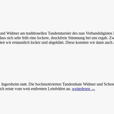
nd Widmer am traditionellen Tandemturnier des nun Verbandsligisten I
dass sich sehr früh eine lockere, druckfreie Stimmung bei uns ergab. 
ten wir erstaunlich locker und abgeklärt. Diese konnten wir dann auch
in Ingersheim statt. Die hochmotivierten Tandemhaie Widmer und Scher
Historisch
ich reiste vom weit entfernten Leinfelden an.
weiterlesen
→
schwaches
Ergebnis
beim
Tandemturnier