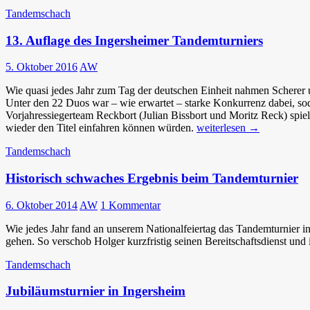
Tandemschach
13. Auflage des Ingersheimer Tandemturniers
5. Oktober 2016
AW
Wie quasi jedes Jahr zum Tag der deutschen Einheit nahmen Scherer u
Unter den 22 Duos war – wie erwartet – starke Konkurrenz dabei, so
Vorjahressiegerteam Reckbort (Julian Bissbort und Moritz Reck) spiel
13.
wieder den Titel einfahren können würden.
weiterlesen
→
Auflage
Tandemschach
des
Ingersheimer
Historisch schwaches Ergebnis beim Tandemturnier
Tandemturniers
6. Oktober 2014
AW
1 Kommentar
Wie jedes Jahr fand an unserem Nationalfeiertag das Tandemturnier 
gehen. So verschob Holger kurzfristig seinen Bereitschaftsdienst und 
Tandemschach
Jubiläumsturnier in Ingersheim