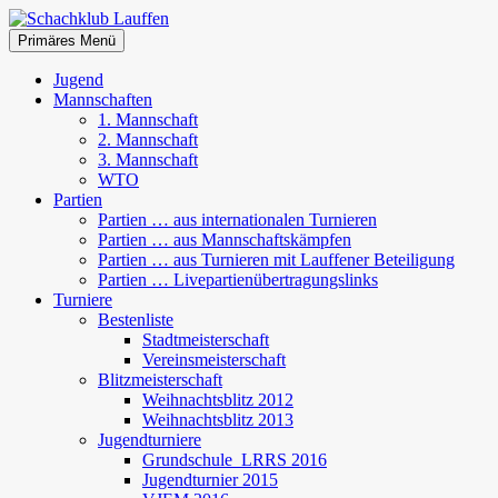
Zum
Inhalt
Suchen
Primäres Menü
springen
Schachklub Lauffen
Jugend
Mannschaften
1. Mannschaft
2. Mannschaft
3. Mannschaft
WTO
Partien
Partien … aus internationalen Turnieren
Partien … aus Mannschaftskämpfen
Partien … aus Turnieren mit Lauffener Beteiligung
Partien … Livepartienübertragungslinks
Turniere
Bestenliste
Stadtmeisterschaft
Vereinsmeisterschaft
Blitzmeisterschaft
Weihnachtsblitz 2012
Weihnachtsblitz 2013
Jugendturniere
Grundschule_LRRS 2016
Jugendturnier 2015