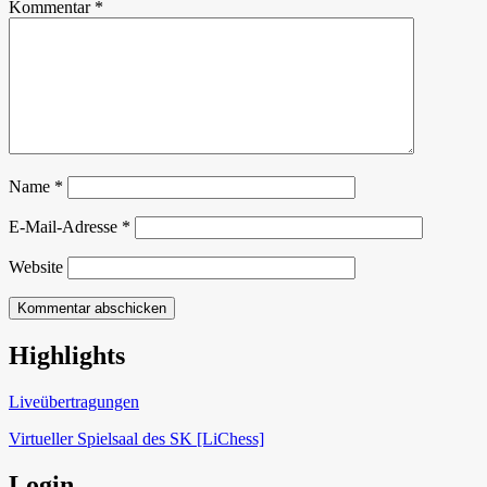
Kommentar
*
Name
*
E-Mail-Adresse
*
Website
Highlights
Schach in Lauffen
Liveübertragungen
Virtueller Spielsaal des SK [LiChess]
Login