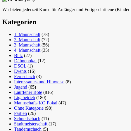
Wir bieten jederzeit Kurse für Anfänger und Fortgeschrittene (Kinde
Kategorien
1. Mannschaft
(78)
2. Mannschaft
(72)
3. Mannschaft
(56)
4. Mannschaft
(35)
Blitz
(27)
Dähnepokal
(12)
DSOL
(1)
Events
(16)
Fernschach
(3)
Interessantes und Hinweise
(8)
Jugend
(65)
Lauffener Bote
(816)
Ligabetrieb
(180)
Mannschafts KO Pokal
(47)
Ohne Kategorie
(98)
Partien
(26)
Schnellschach
(11)
Stadtmeisterschaft
(17)
Tandemschach
(5)