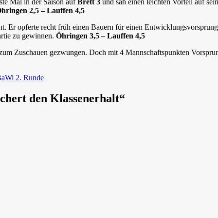
ste Mal in der Saison auf
Brett 3
und sah einen leichten Vorteil auf sei
hringen 2,5 – Lauffen 4,5
. Er opferte recht früh einen Bauern für einen Entwicklungsvorsprung 
artie zu gewinnen.
Öhringen 3,5 – Lauffen 4,5
es zum Zuschauen gezwungen. Doch mit 4 Mannschaftspunkten Vorsprung 
aWi 2. Runde
chert den Klassenerhalt“