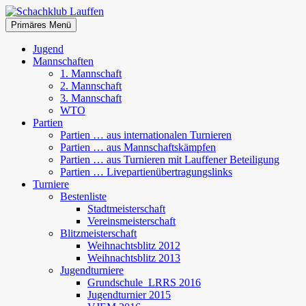
Zum
Inhalt
Suchen
Primäres Menü
springen
Schachklub Lauffen
Jugend
Mannschaften
1. Mannschaft
2. Mannschaft
3. Mannschaft
WTO
Partien
Partien … aus internationalen Turnieren
Partien … aus Mannschaftskämpfen
Partien … aus Turnieren mit Lauffener Beteiligung
Partien … Livepartienübertragungslinks
Turniere
Bestenliste
Stadtmeisterschaft
Vereinsmeisterschaft
Blitzmeisterschaft
Weihnachtsblitz 2012
Weihnachtsblitz 2013
Jugendturniere
Grundschule_LRRS 2016
Jugendturnier 2015