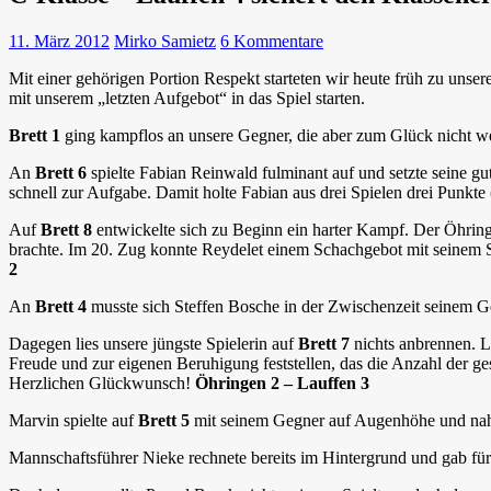
11. März 2012
Mirko Samietz
6 Kommentare
Mit einer gehörigen Portion Respekt starteten wir heute früh zu unse
mit unserem „letzten Aufgebot“ in das Spiel starten.
Brett 1
ging kampflos an unsere Gegner, die aber zum Glück nicht we
An
Brett 6
spielte Fabian Reinwald fulminant auf und setzte seine g
schnell zur Aufgabe. Damit holte Fabian aus drei Spielen drei Punkte
Auf
Brett 8
entwickelte sich zu Beginn ein harter Kampf. Der Öhring
brachte. Im 20. Zug konnte Reydelet einem Schachgebot mit seinem Spr
2
An
Brett 4
musste sich Steffen Bosche in der Zwischenzeit seinem G
Dagegen lies unsere jüngste Spielerin auf
Brett 7
nichts anbrennen. L
Freude und zur eigenen Beruhigung feststellen, das die Anzahl der g
Herzlichen Glückwunsch!
Öhringen 2 – Lauffen 3
Marvin spielte auf
Brett 5
mit seinem Gegner auf Augenhöhe und nah
Mannschaftsführer Nieke rechnete bereits im Hintergrund und gab für