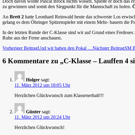
Doch davon wollte Pascal Brock nichts wissen. Spielte er doch das er
zu gewinnen und somit den Siegpunkt für die Mannschaft zu holen.
Ö
An
Brett 2
hatte Leonhard Reinwald heute das schwerste Los erwischt
gelang es dem Öhringer Spitzenspieler mit einem Mehr- bauern die P
In der letzten Runde der C-Klasse sind wir auf Grund eines Freilos
Ruhe aus der Ferne anschauen.
Beitragsnavigation
Vorheriger Beitrag
Und wir haben den Pokal …
Nächster Beitrag
SM B
6 Kommentare zu „C-Klasse – Lauffen 4 si
Holger
sagt:
11. März 2012 um 18:05 Uhr
Herzlichen Glückwunsch zum Klassenerhalt!!!
Günter
sagt:
11. März 2012 um 20:24 Uhr
Herzlichen Glückwunsch!