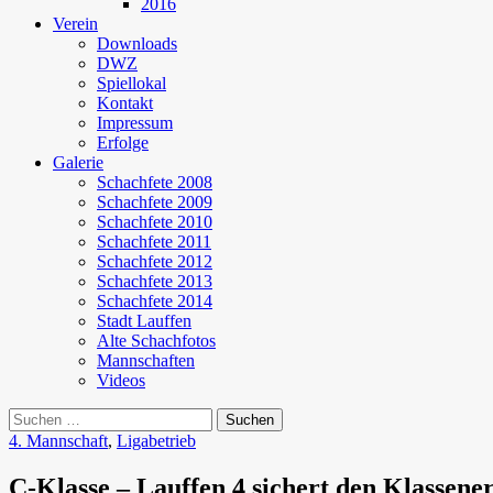
2016
Verein
Downloads
DWZ
Spiellokal
Kontakt
Impressum
Erfolge
Galerie
Schachfete 2008
Schachfete 2009
Schachfete 2010
Schachfete 2011
Schachfete 2012
Schachfete 2013
Schachfete 2014
Stadt Lauffen
Alte Schachfotos
Mannschaften
Videos
Suchen
nach:
4. Mannschaft
,
Ligabetrieb
C-Klasse – Lauffen 4 sichert den Klassene