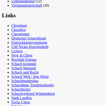
Unterlandpokal
(32)
Vereinsmeisterschaft
(30)
Links
Chessbase
Chesslive
Chesstempo
Deutscher Schachbund
Entwicklungsvorsprung
GM Niclas Huschenbeth
Lichess
New in Chess
Rochade Europa
Schach kompakt
Schach Magazin
Schach und Recht
Schach Welt / Jörg Hickl
Schachbundesliga
Schachlinks Turnierkalender
Schachticker
Schachverband Württemberg
Stadt Lauffen
Swiss Chess