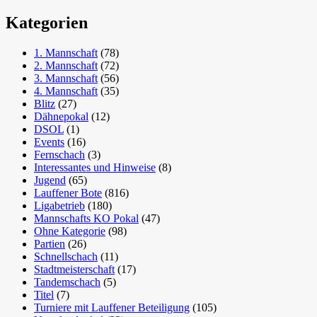
Kategorien
1. Mannschaft
(78)
2. Mannschaft
(72)
3. Mannschaft
(56)
4. Mannschaft
(35)
Blitz
(27)
Dähnepokal
(12)
DSOL
(1)
Events
(16)
Fernschach
(3)
Interessantes und Hinweise
(8)
Jugend
(65)
Lauffener Bote
(816)
Ligabetrieb
(180)
Mannschafts KO Pokal
(47)
Ohne Kategorie
(98)
Partien
(26)
Schnellschach
(11)
Stadtmeisterschaft
(17)
Tandemschach
(5)
Titel
(7)
Turniere mit Lauffener Beteiligung
(105)