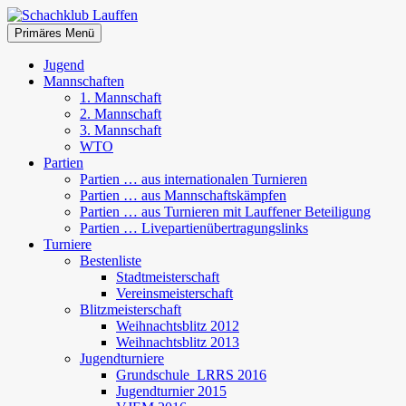
Zum
Inhalt
Suchen
Primäres Menü
springen
Schachklub Lauffen
Jugend
Mannschaften
1. Mannschaft
2. Mannschaft
3. Mannschaft
WTO
Partien
Partien … aus internationalen Turnieren
Partien … aus Mannschaftskämpfen
Partien … aus Turnieren mit Lauffener Beteiligung
Partien … Livepartienübertragungslinks
Turniere
Bestenliste
Stadtmeisterschaft
Vereinsmeisterschaft
Blitzmeisterschaft
Weihnachtsblitz 2012
Weihnachtsblitz 2013
Jugendturniere
Grundschule_LRRS 2016
Jugendturnier 2015