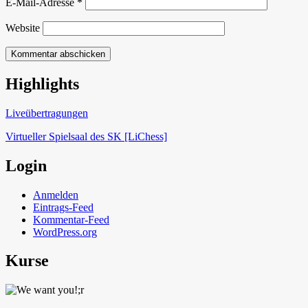
E-Mail-Adresse
*
Website
Highlights
Schach in Lauffen
Liveübertragungen
Virtueller Spielsaal des SK [LiChess]
Login
Anmelden
Eintrags-Feed
Kommentar-Feed
WordPress.org
Kurse