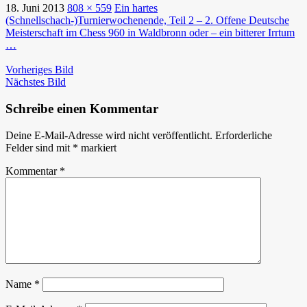
18. Juni 2013
808 × 559
Ein hartes
(Schnellschach-)Turnierwochenende, Teil 2 – 2. Offene Deutsche
Meisterschaft im Chess 960 in Waldbronn oder – ein bitterer Irrtum
…
Vorheriges Bild
Nächstes Bild
Schreibe einen Kommentar
Deine E-Mail-Adresse wird nicht veröffentlicht.
Erforderliche
Felder sind mit
*
markiert
Kommentar
*
Name
*