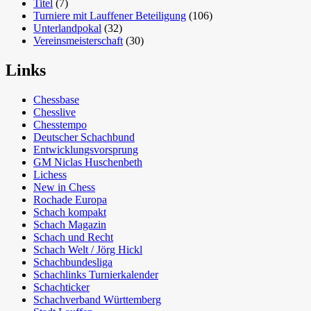
Titel
(7)
Turniere mit Lauffener Beteiligung
(106)
Unterlandpokal
(32)
Vereinsmeisterschaft
(30)
Links
Chessbase
Chesslive
Chesstempo
Deutscher Schachbund
Entwicklungsvorsprung
GM Niclas Huschenbeth
Lichess
New in Chess
Rochade Europa
Schach kompakt
Schach Magazin
Schach und Recht
Schach Welt / Jörg Hickl
Schachbundesliga
Schachlinks Turnierkalender
Schachticker
Schachverband Württemberg