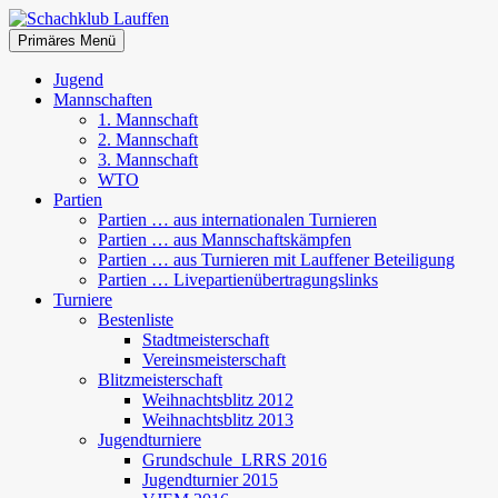
Zum
Inhalt
Suchen
Primäres Menü
springen
Schachklub Lauffen
Jugend
Mannschaften
1. Mannschaft
2. Mannschaft
3. Mannschaft
WTO
Partien
Partien … aus internationalen Turnieren
Partien … aus Mannschaftskämpfen
Partien … aus Turnieren mit Lauffener Beteiligung
Partien … Livepartienübertragungslinks
Turniere
Bestenliste
Stadtmeisterschaft
Vereinsmeisterschaft
Blitzmeisterschaft
Weihnachtsblitz 2012
Weihnachtsblitz 2013
Jugendturniere
Grundschule_LRRS 2016
Jugendturnier 2015