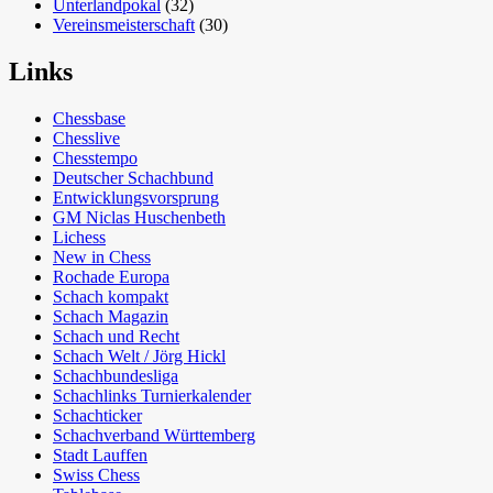
Unterlandpokal
(32)
Vereinsmeisterschaft
(30)
Links
Chessbase
Chesslive
Chesstempo
Deutscher Schachbund
Entwicklungsvorsprung
GM Niclas Huschenbeth
Lichess
New in Chess
Rochade Europa
Schach kompakt
Schach Magazin
Schach und Recht
Schach Welt / Jörg Hickl
Schachbundesliga
Schachlinks Turnierkalender
Schachticker
Schachverband Württemberg
Stadt Lauffen
Swiss Chess