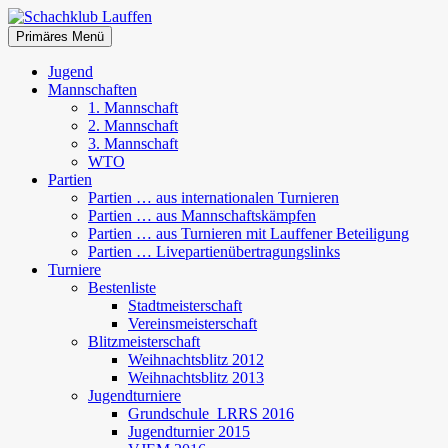
Zum
Inhalt
Suchen
Primäres Menü
springen
Schachklub Lauffen
Jugend
Mannschaften
1. Mannschaft
2. Mannschaft
3. Mannschaft
WTO
Partien
Partien … aus internationalen Turnieren
Partien … aus Mannschaftskämpfen
Partien … aus Turnieren mit Lauffener Beteiligung
Partien … Livepartienübertragungslinks
Turniere
Bestenliste
Stadtmeisterschaft
Vereinsmeisterschaft
Blitzmeisterschaft
Weihnachtsblitz 2012
Weihnachtsblitz 2013
Jugendturniere
Grundschule_LRRS 2016
Jugendturnier 2015