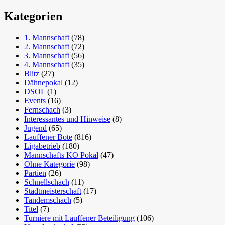
Kategorien
1. Mannschaft
(78)
2. Mannschaft
(72)
3. Mannschaft
(56)
4. Mannschaft
(35)
Blitz
(27)
Dähnepokal
(12)
DSOL
(1)
Events
(16)
Fernschach
(3)
Interessantes und Hinweise
(8)
Jugend
(65)
Lauffener Bote
(816)
Ligabetrieb
(180)
Mannschafts KO Pokal
(47)
Ohne Kategorie
(98)
Partien
(26)
Schnellschach
(11)
Stadtmeisterschaft
(17)
Tandemschach
(5)
Titel
(7)
Turniere mit Lauffener Beteiligung
(106)