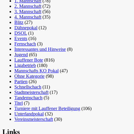
1. Mannschaft
(78)
2. Mannschaft
(72)
3. Mannschaft
(56)
4. Mannschaft
(35)
Blitz
(27)
Dähnepokal
(12)
DSOL
(1)
Events
(16)
Fernschach
(3)
Interessantes und Hinweise
(8)
Jugend
(65)
Lauffener Bote
(816)
Ligabetrieb
(180)
Mannschafts KO Pokal
(47)
Ohne Kategorie
(98)
Partien
(26)
Schnellschach
(11)
Stadtmeisterschaft
(17)
Tandemschach
(5)
Titel
(7)
Turniere mit Lauffener Beteiligung
(106)
Unterlandpokal
(32)
Vereinsmeisterschaft
(30)
Links