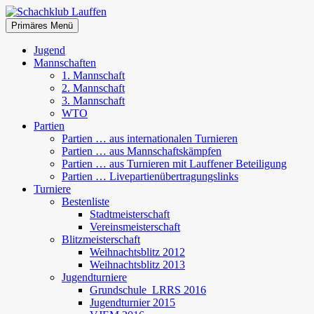
Zum
Inhalt
Suchen
Primäres Menü
springen
Schachklub Lauffen
Jugend
Mannschaften
1. Mannschaft
2. Mannschaft
3. Mannschaft
WTO
Partien
Partien … aus internationalen Turnieren
Partien … aus Mannschaftskämpfen
Partien … aus Turnieren mit Lauffener Beteiligung
Partien … Livepartienübertragungslinks
Turniere
Bestenliste
Stadtmeisterschaft
Vereinsmeisterschaft
Blitzmeisterschaft
Weihnachtsblitz 2012
Weihnachtsblitz 2013
Jugendturniere
Grundschule_LRRS 2016
Jugendturnier 2015