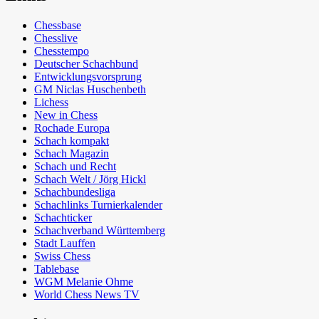
Chessbase
Chesslive
Chesstempo
Deutscher Schachbund
Entwicklungsvorsprung
GM Niclas Huschenbeth
Lichess
New in Chess
Rochade Europa
Schach kompakt
Schach Magazin
Schach und Recht
Schach Welt / Jörg Hickl
Schachbundesliga
Schachlinks Turnierkalender
Schachticker
Schachverband Württemberg
Stadt Lauffen
Swiss Chess
Tablebase
WGM Melanie Ohme
World Chess News TV