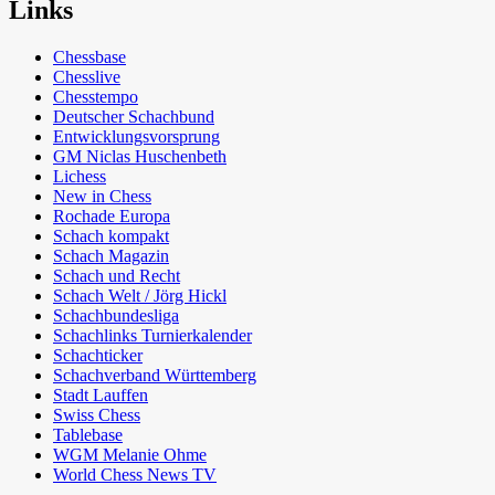
Links
Chessbase
Chesslive
Chesstempo
Deutscher Schachbund
Entwicklungsvorsprung
GM Niclas Huschenbeth
Lichess
New in Chess
Rochade Europa
Schach kompakt
Schach Magazin
Schach und Recht
Schach Welt / Jörg Hickl
Schachbundesliga
Schachlinks Turnierkalender
Schachticker
Schachverband Württemberg
Stadt Lauffen
Swiss Chess
Tablebase
WGM Melanie Ohme
World Chess News TV