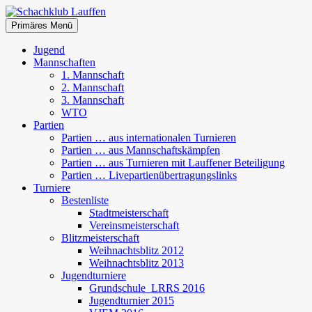
Zum
Inhalt
Suchen
Primäres Menü
springen
Schachklub Lauffen
Jugend
Mannschaften
1. Mannschaft
2. Mannschaft
3. Mannschaft
WTO
Partien
Partien … aus internationalen Turnieren
Partien … aus Mannschaftskämpfen
Partien … aus Turnieren mit Lauffener Beteiligung
Partien … Livepartienübertragungslinks
Turniere
Bestenliste
Stadtmeisterschaft
Vereinsmeisterschaft
Blitzmeisterschaft
Weihnachtsblitz 2012
Weihnachtsblitz 2013
Jugendturniere
Grundschule_LRRS 2016
Jugendturnier 2015