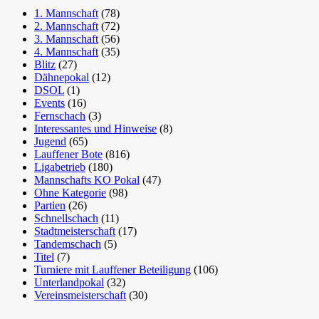
1. Mannschaft
(78)
2. Mannschaft
(72)
3. Mannschaft
(56)
4. Mannschaft
(35)
Blitz
(27)
Dähnepokal
(12)
DSOL
(1)
Events
(16)
Fernschach
(3)
Interessantes und Hinweise
(8)
Jugend
(65)
Lauffener Bote
(816)
Ligabetrieb
(180)
Mannschafts KO Pokal
(47)
Ohne Kategorie
(98)
Partien
(26)
Schnellschach
(11)
Stadtmeisterschaft
(17)
Tandemschach
(5)
Titel
(7)
Turniere mit Lauffener Beteiligung
(106)
Unterlandpokal
(32)
Vereinsmeisterschaft
(30)