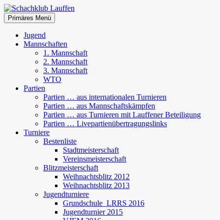
Zum
Inhalt
Suchen
Primäres Menü
springen
Schachklub Lauffen
Jugend
Mannschaften
1. Mannschaft
2. Mannschaft
3. Mannschaft
WTO
Partien
Partien … aus internationalen Turnieren
Partien … aus Mannschaftskämpfen
Partien … aus Turnieren mit Lauffener Beteiligung
Partien … Livepartienübertragungslinks
Turniere
Bestenliste
Stadtmeisterschaft
Vereinsmeisterschaft
Blitzmeisterschaft
Weihnachtsblitz 2012
Weihnachtsblitz 2013
Jugendturniere
Grundschule_LRRS 2016
Jugendturnier 2015