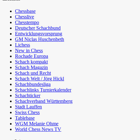
Chessbase
Chesslive
Chesstempo
Deutscher Schachbund
Entwicklungsvorsprung
GM Niclas Huschenbeth
Lichess
New in Chess
Rochade Europa
Schach kompakt
Schach Magazin
Schach und Recht
Schach Welt / Jörg Hickl
Schachbundesliga
Schachlinks Turnierkalender
Schachticker
Schachverband Württemberg
Stadt Lauffen
Swiss Chess
Tablebase
WGM Melanie Ohme
World Chess News TV