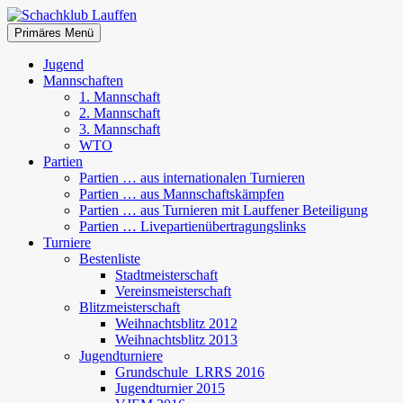
Zum
Inhalt
Suchen
Primäres Menü
springen
Schachklub Lauffen
Jugend
Mannschaften
1. Mannschaft
2. Mannschaft
3. Mannschaft
WTO
Partien
Partien … aus internationalen Turnieren
Partien … aus Mannschaftskämpfen
Partien … aus Turnieren mit Lauffener Beteiligung
Partien … Livepartienübertragungslinks
Turniere
Bestenliste
Stadtmeisterschaft
Vereinsmeisterschaft
Blitzmeisterschaft
Weihnachtsblitz 2012
Weihnachtsblitz 2013
Jugendturniere
Grundschule_LRRS 2016
Jugendturnier 2015