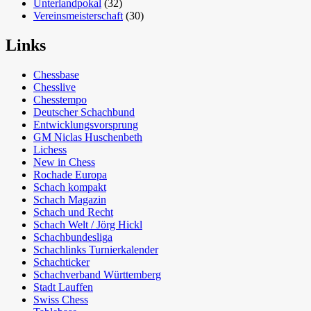
Unterlandpokal
(32)
Vereinsmeisterschaft
(30)
Links
Chessbase
Chesslive
Chesstempo
Deutscher Schachbund
Entwicklungsvorsprung
GM Niclas Huschenbeth
Lichess
New in Chess
Rochade Europa
Schach kompakt
Schach Magazin
Schach und Recht
Schach Welt / Jörg Hickl
Schachbundesliga
Schachlinks Turnierkalender
Schachticker
Schachverband Württemberg
Stadt Lauffen
Swiss Chess