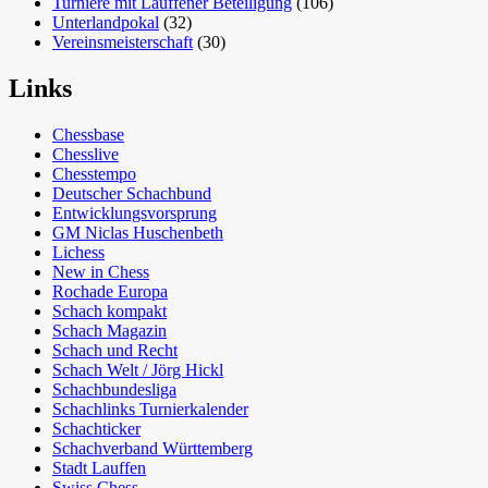
Turniere mit Lauffener Beteiligung
(106)
Unterlandpokal
(32)
Vereinsmeisterschaft
(30)
Links
Chessbase
Chesslive
Chesstempo
Deutscher Schachbund
Entwicklungsvorsprung
GM Niclas Huschenbeth
Lichess
New in Chess
Rochade Europa
Schach kompakt
Schach Magazin
Schach und Recht
Schach Welt / Jörg Hickl
Schachbundesliga
Schachlinks Turnierkalender
Schachticker
Schachverband Württemberg
Stadt Lauffen
Swiss Chess