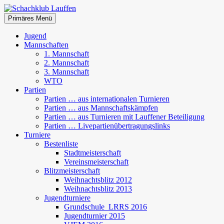
Zum
Inhalt
Suchen
Primäres Menü
springen
Schachklub Lauffen
Jugend
Mannschaften
1. Mannschaft
2. Mannschaft
3. Mannschaft
WTO
Partien
Partien … aus internationalen Turnieren
Partien … aus Mannschaftskämpfen
Partien … aus Turnieren mit Lauffener Beteiligung
Partien … Livepartienübertragungslinks
Turniere
Bestenliste
Stadtmeisterschaft
Vereinsmeisterschaft
Blitzmeisterschaft
Weihnachtsblitz 2012
Weihnachtsblitz 2013
Jugendturniere
Grundschule_LRRS 2016
Jugendturnier 2015