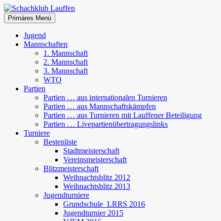
Zum
Inhalt
Suchen
Primäres Menü
springen
Schachklub Lauffen
Jugend
Mannschaften
1. Mannschaft
2. Mannschaft
3. Mannschaft
WTO
Partien
Partien … aus internationalen Turnieren
Partien … aus Mannschaftskämpfen
Partien … aus Turnieren mit Lauffener Beteiligung
Partien … Livepartienübertragungslinks
Turniere
Bestenliste
Stadtmeisterschaft
Vereinsmeisterschaft
Blitzmeisterschaft
Weihnachtsblitz 2012
Weihnachtsblitz 2013
Jugendturniere
Grundschule_LRRS 2016
Jugendturnier 2015