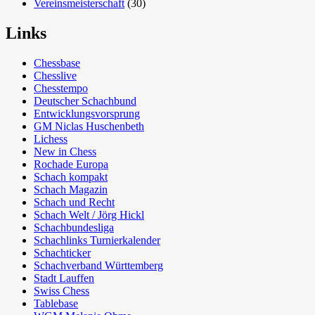
Vereinsmeisterschaft
(30)
Links
Chessbase
Chesslive
Chesstempo
Deutscher Schachbund
Entwicklungsvorsprung
GM Niclas Huschenbeth
Lichess
New in Chess
Rochade Europa
Schach kompakt
Schach Magazin
Schach und Recht
Schach Welt / Jörg Hickl
Schachbundesliga
Schachlinks Turnierkalender
Schachticker
Schachverband Württemberg
Stadt Lauffen
Swiss Chess
Tablebase