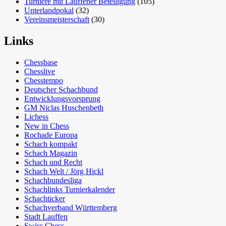
Turniere mit Lauffener Beteiligung
(105)
Unterlandpokal
(32)
Vereinsmeisterschaft
(30)
Links
Chessbase
Chesslive
Chesstempo
Deutscher Schachbund
Entwicklungsvorsprung
GM Niclas Huschenbeth
Lichess
New in Chess
Rochade Europa
Schach kompakt
Schach Magazin
Schach und Recht
Schach Welt / Jörg Hickl
Schachbundesliga
Schachlinks Turnierkalender
Schachticker
Schachverband Württemberg
Stadt Lauffen
Swiss Chess