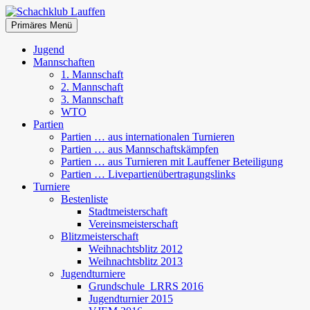
Zum
Inhalt
Suchen
Primäres Menü
springen
Schachklub Lauffen
Jugend
Mannschaften
1. Mannschaft
2. Mannschaft
3. Mannschaft
WTO
Partien
Partien … aus internationalen Turnieren
Partien … aus Mannschaftskämpfen
Partien … aus Turnieren mit Lauffener Beteiligung
Partien … Livepartienübertragungslinks
Turniere
Bestenliste
Stadtmeisterschaft
Vereinsmeisterschaft
Blitzmeisterschaft
Weihnachtsblitz 2012
Weihnachtsblitz 2013
Jugendturniere
Grundschule_LRRS 2016
Jugendturnier 2015