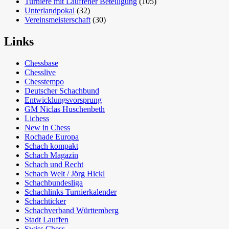
Turniere mit Lauffener Beteiligung
(105)
Unterlandpokal
(32)
Vereinsmeisterschaft
(30)
Links
Chessbase
Chesslive
Chesstempo
Deutscher Schachbund
Entwicklungsvorsprung
GM Niclas Huschenbeth
Lichess
New in Chess
Rochade Europa
Schach kompakt
Schach Magazin
Schach und Recht
Schach Welt / Jörg Hickl
Schachbundesliga
Schachlinks Turnierkalender
Schachticker
Schachverband Württemberg
Stadt Lauffen
Swiss Chess