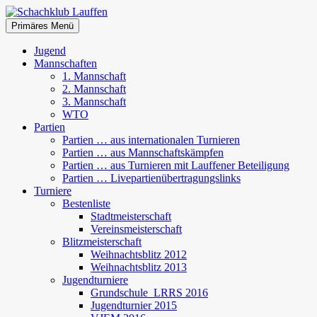
Zum
Inhalt
Suchen
Primäres Menü
springen
Schachklub Lauffen
Jugend
Mannschaften
1. Mannschaft
2. Mannschaft
3. Mannschaft
WTO
Partien
Partien … aus internationalen Turnieren
Partien … aus Mannschaftskämpfen
Partien … aus Turnieren mit Lauffener Beteiligung
Partien … Livepartienübertragungslinks
Turniere
Bestenliste
Stadtmeisterschaft
Vereinsmeisterschaft
Blitzmeisterschaft
Weihnachtsblitz 2012
Weihnachtsblitz 2013
Jugendturniere
Grundschule_LRRS 2016
Jugendturnier 2015