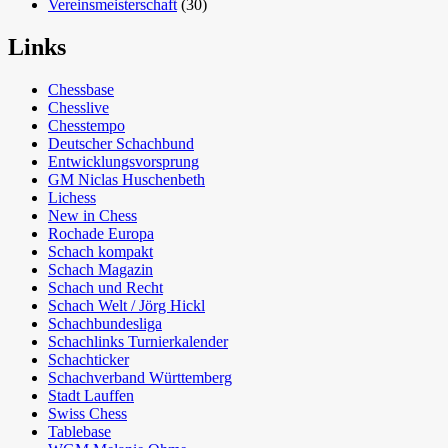
Vereinsmeisterschaft
(30)
Links
Chessbase
Chesslive
Chesstempo
Deutscher Schachbund
Entwicklungsvorsprung
GM Niclas Huschenbeth
Lichess
New in Chess
Rochade Europa
Schach kompakt
Schach Magazin
Schach und Recht
Schach Welt / Jörg Hickl
Schachbundesliga
Schachlinks Turnierkalender
Schachticker
Schachverband Württemberg
Stadt Lauffen
Swiss Chess
Tablebase