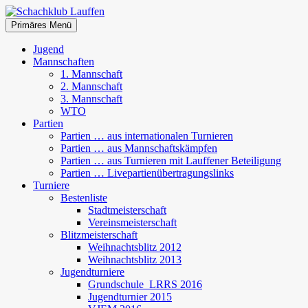
Zum
Inhalt
Suchen
Primäres Menü
springen
Schachklub Lauffen
Jugend
Mannschaften
1. Mannschaft
2. Mannschaft
3. Mannschaft
WTO
Partien
Partien … aus internationalen Turnieren
Partien … aus Mannschaftskämpfen
Partien … aus Turnieren mit Lauffener Beteiligung
Partien … Livepartienübertragungslinks
Turniere
Bestenliste
Stadtmeisterschaft
Vereinsmeisterschaft
Blitzmeisterschaft
Weihnachtsblitz 2012
Weihnachtsblitz 2013
Jugendturniere
Grundschule_LRRS 2016
Jugendturnier 2015