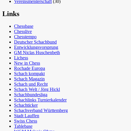
Vereinsmeisterschaft
(30)
Links
Chessbase
Chesslive
Chesstempo
Deutscher Schachbund
Entwicklungsvorsprung
GM Niclas Huschenbeth
Lichess
New in Chess
Rochade Europa
Schach kompakt
Schach Magazin
Schach und Recht
Schach Welt / Jörg Hickl
Schachbundesliga
Schachlinks Turnierkalender
Schachticker
Schachverband Württemberg
Stadt Lauffen
Swiss Chess
Tablebase