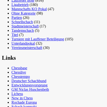
Lauffener Bote
(816)
Ligabetrieb
(180)
Mannschafts KO Pokal
(47)
Ohne Kategorie
(98)
Partien
(26)
Schnellschach
(11)
Stadtmeisterschaft
(17)
Tandemschach
(5)
Titel
(7)
Turniere mit Lauffener Beteiligung
(105)
Unterlandpokal
(32)
Vereinsmeisterschaft
(30)
Links
Chessbase
Chesslive
Chesstempo
Deutscher Schachbund
Entwicklungsvorsprung
GM Niclas Huschenbeth
Lichess
New in Chess
Rochade Europa
Schach kompakt