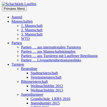
Zum
Inhalt
Suchen
Primäres Menü
springen
Schachklub Lauffen
Jugend
Mannschaften
1. Mannschaft
2. Mannschaft
3. Mannschaft
WTO
Partien
Partien … aus internationalen Turnieren
Partien … aus Mannschaftskämpfen
Partien … aus Turnieren mit Lauffener Beteiligung
Partien … Livepartienübertragungslinks
Turniere
Bestenliste
Stadtmeisterschaft
Vereinsmeisterschaft
Blitzmeisterschaft
Weihnachtsblitz 2012
Weihnachtsblitz 2013
Jugendturniere
Grundschule_LRRS 2016
Jugendturnier 2015