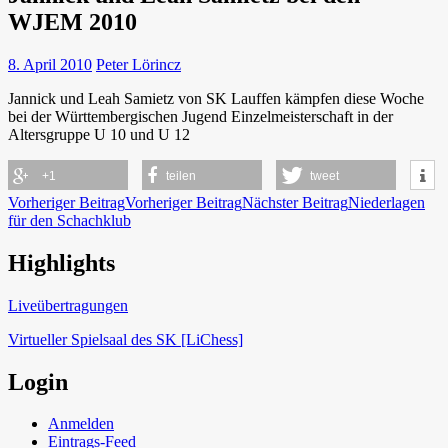
WJEM 2010
8. April 2010
Peter Lörincz
Jannick und Leah Samietz von SK Lauffen kämpfen diese Woche
bei der Württembergischen Jugend Einzelmeisterschaft in der
Altersgruppe U 10 und U 12
+1
teilen
tweet
Beitragsnavigation
Vorheriger Beitrag
Vorheriger Beitrag
Nächster Beitrag
Niederlagen
für den Schachklub
Highlights
Schach in Lauffen
Liveübertragungen
Virtueller Spielsaal des SK [LiChess]
Login
Anmelden
Eintrags-Feed