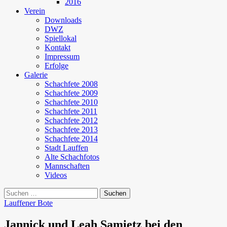
2016
Verein
Downloads
DWZ
Spiellokal
Kontakt
Impressum
Erfolge
Galerie
Schachfete 2008
Schachfete 2009
Schachfete 2010
Schachfete 2011
Schachfete 2012
Schachfete 2013
Schachfete 2014
Stadt Lauffen
Alte Schachfotos
Mannschaften
Videos
Suchen
nach:
Lauffener Bote
Jannick und Leah Samietz bei den