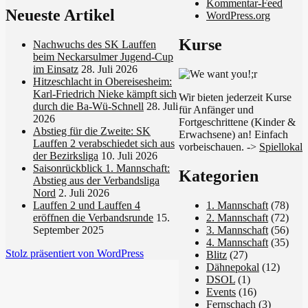
Kommentar-Feed
Neueste Artikel
WordPress.org
Kurse
Nachwuchs des SK Lauffen
beim Neckarsulmer Jugend-Cup
im Einsatz
28. Juli 2026
Hitzeschlacht in Obereisesheim:
Karl-Friedrich Nieke kämpft sich
Wir bieten jederzeit Kurse
durch die Ba-Wü-Schnell
28. Juli
für Anfänger und
2026
Fortgeschrittene (Kinder &
Abstieg für die Zweite: SK
Erwachsene) an! Einfach
Lauffen 2 verabschiedet sich aus
vorbeischauen. ->
Spiellokal
der Bezirksliga
10. Juli 2026
Saisonrückblick 1. Mannschaft:
Kategorien
Abstieg aus der Verbandsliga
Nord
2. Juli 2026
1. Mannschaft
(78)
Lauffen 2 und Lauffen 4
2. Mannschaft
(72)
eröffnen die Verbandsrunde
15.
3. Mannschaft
(56)
September 2025
4. Mannschaft
(35)
Stolz präsentiert von WordPress
Blitz
(27)
Dähnepokal
(12)
DSOL
(1)
Events
(16)
Fernschach
(3)