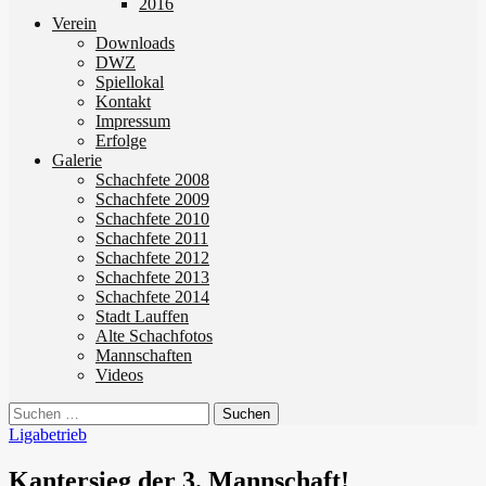
2016
Verein
Downloads
DWZ
Spiellokal
Kontakt
Impressum
Erfolge
Galerie
Schachfete 2008
Schachfete 2009
Schachfete 2010
Schachfete 2011
Schachfete 2012
Schachfete 2013
Schachfete 2014
Stadt Lauffen
Alte Schachfotos
Mannschaften
Videos
Suchen
nach:
Ligabetrieb
Kantersieg der 3. Mannschaft!