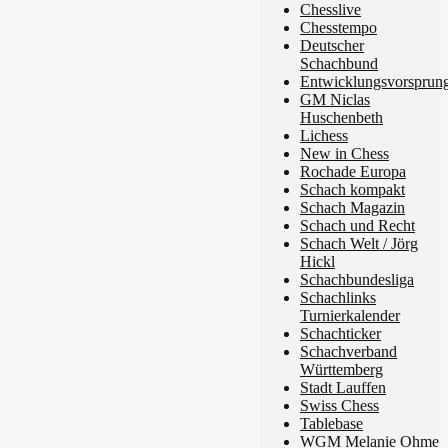
Chesslive
Chesstempo
Deutscher
Schachbund
Entwicklungsvorsprun
GM Niclas
Huschenbeth
Lichess
New in Chess
Rochade Europa
Schach kompakt
Schach Magazin
Schach und Recht
Schach Welt / Jörg
Hickl
Schachbundesliga
Schachlinks
Turnierkalender
Schachticker
Schachverband
Württemberg
Stadt Lauffen
Swiss Chess
Tablebase
WGM Melanie Ohme