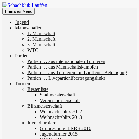
Zum
Inhalt
Suchen
Primäres Menü
springen
Schachklub Lauffen
Jugend
Mannschaften
1. Mannschaft
2. Mannschaft
3. Mannschaft
WTO
Partien
Partien … aus internationalen Turnieren
Partien … aus Mannschaftskämpfen
Partien … aus Turnieren mit Lauffener Beteiligung
Partien … Livepartienübertragungslinks
Turniere
Bestenliste
Stadtmeisterschaft
Vereinsmeisterschaft
Blitzmeisterschaft
Weihnachtsblitz 2012
Weihnachtsblitz 2013
Jugendturniere
Grundschule_LRRS 2016
Jugendturnier 2015