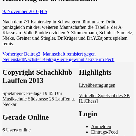
9. November 2010
H S
Nach dem 7:1 Kantersieg in Schwaigern führt unsere Dritte
punktgleich mit drei weiteren Mannschaften die Tabelle der A-
Klasse an. Volle Punkte erzielten A.Zimmermann, Schuh, J.Samietz,
Nieke, Greiner und Stiegler. Dr.Krüger und Dr.Y.Zajontz spielten
remis.
Beitragsnavigation
Vorheriger Beitrag
2. Mannschaft remisiert gegen
Neuenstadt
Nächster Beitrag
Vierte gewinnt / Erste im Pech
Copyright Schachklub
Schach in Lauffen
Highlights
Lauffen 2013
Liveübertragungen
Spielabend: Freitags 19.45 Uhr
Virtueller Spielsaal des SK
Musikschule Südstrasse 25 Lauffen a.
[LiChess]
Neckar
Login
Gerade Online
Anmelden
6 Users
online
Eintrags-Feed