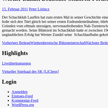
15. Februar 2011
Peter Lörincz
Der Schachklub Lauffen hat zum ersten Mal in seiner Geschichte ein
holte sich den Titel gleich bei seiner ersten Endrundenteilnahme, blie
Gründen vom oftmals stressigen, nervenaufreibenden Nah-Turniersch
gemacht werden. Seine Blütezeit im Schachklub hatte er zwischen 196
unglaublichen Erfolg hat Werner Zundel seine Schachlaufbahn gekrön
Beitragsnavigation
Vorheriger Beitrag
Württembergische Blitzmeisterschaft
Nächster Beit
Highlights
Schach in Lauffen
Liveübertragungen
Virtueller Spielsaal des SK [LiChess]
Login
Anmelden
Eintrags-Feed
Kommentar-Feed
WordPress.org