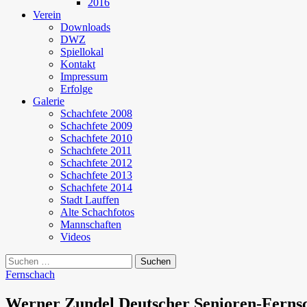
2016
Verein
Downloads
DWZ
Spiellokal
Kontakt
Impressum
Erfolge
Galerie
Schachfete 2008
Schachfete 2009
Schachfete 2010
Schachfete 2011
Schachfete 2012
Schachfete 2013
Schachfete 2014
Stadt Lauffen
Alte Schachfotos
Mannschaften
Videos
Suchen
nach:
Fernschach
Werner Zundel Deutscher Senioren-Ferns