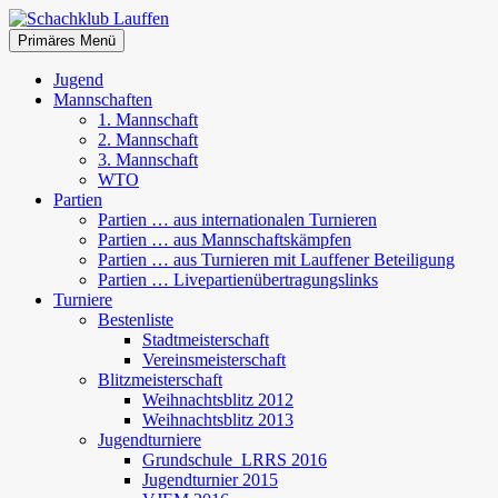
Zum
Inhalt
Suchen
Primäres Menü
springen
Schachklub Lauffen
Jugend
Mannschaften
1. Mannschaft
2. Mannschaft
3. Mannschaft
WTO
Partien
Partien … aus internationalen Turnieren
Partien … aus Mannschaftskämpfen
Partien … aus Turnieren mit Lauffener Beteiligung
Partien … Livepartienübertragungslinks
Turniere
Bestenliste
Stadtmeisterschaft
Vereinsmeisterschaft
Blitzmeisterschaft
Weihnachtsblitz 2012
Weihnachtsblitz 2013
Jugendturniere
Grundschule_LRRS 2016
Jugendturnier 2015