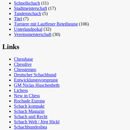
Schnellschach
(11)
Stadtmeisterschaft
(17)
Tandemschach
(5)
Titel
(7)
Turniere mit Lauffener Beteiligung
(106)
Unterlandpokal
(32)
Vereinsmeisterschaft
(30)
Links
Chessbase
Chesslive
Chesstempo
Deutscher Schachbund
Entwicklungsvorsprung
GM Niclas Huschenbeth
Lichess
New in Chess
Rochade Europa
Schach kompakt
Schach Magazin
Schach und Recht
Schach Welt / Jörg Hickl
Schachbundesliga