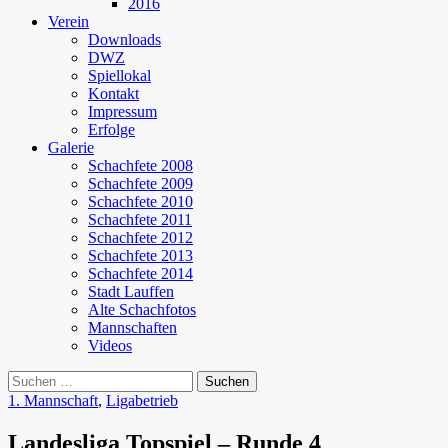
2016
Verein
Downloads
DWZ
Spiellokal
Kontakt
Impressum
Erfolge
Galerie
Schachfete 2008
Schachfete 2009
Schachfete 2010
Schachfete 2011
Schachfete 2012
Schachfete 2013
Schachfete 2014
Stadt Lauffen
Alte Schachfotos
Mannschaften
Videos
Suchen
nach:
1. Mannschaft
,
Ligabetrieb
Landesliga Topspiel – Runde 4