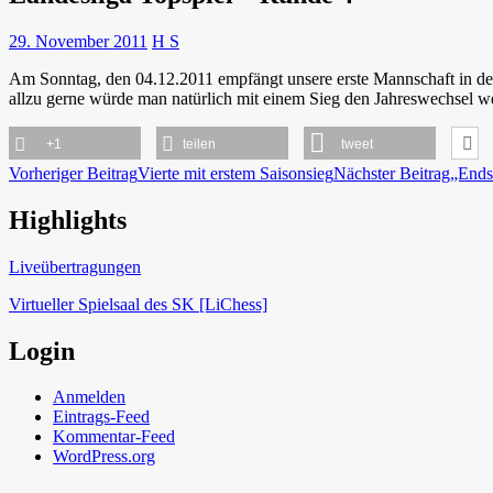
29. November 2011
H S
Am Sonntag, den 04.12.2011 empfängt unsere erste Mannschaft in der 
allzu gerne würde man natürlich mit einem Sieg den Jahreswechsel we
+1
teilen
tweet
Beitragsnavigation
Vorheriger Beitrag
Vierte mit erstem Saisonsieg
Nächster Beitrag
„Ends
Highlights
Schach in Lauffen
Liveübertragungen
Virtueller Spielsaal des SK [LiChess]
Login
Anmelden
Eintrags-Feed
Kommentar-Feed
WordPress.org