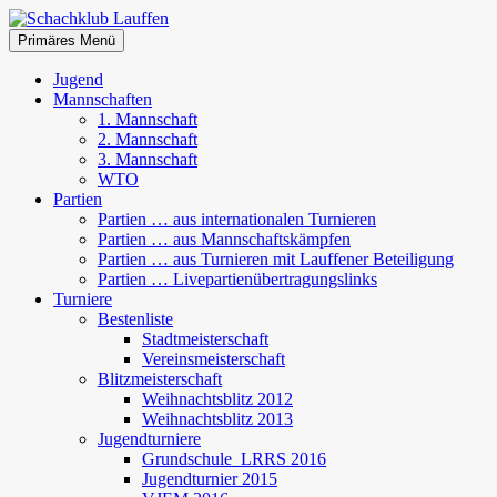
Zum
Inhalt
Suchen
Primäres Menü
springen
Schachklub Lauffen
Jugend
Mannschaften
1. Mannschaft
2. Mannschaft
3. Mannschaft
WTO
Partien
Partien … aus internationalen Turnieren
Partien … aus Mannschaftskämpfen
Partien … aus Turnieren mit Lauffener Beteiligung
Partien … Livepartienübertragungslinks
Turniere
Bestenliste
Stadtmeisterschaft
Vereinsmeisterschaft
Blitzmeisterschaft
Weihnachtsblitz 2012
Weihnachtsblitz 2013
Jugendturniere
Grundschule_LRRS 2016
Jugendturnier 2015