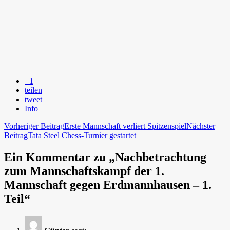
+1
teilen
tweet
Info
Beitragsnavigation
Vorheriger Beitrag
Erste Mannschaft verliert Spitzenspiel
Nächster
Beitrag
Tata Steel Chess-Turnier gestartet
Ein Kommentar zu „Nachbetrachtung
zum Mannschaftskampf der 1.
Mannschaft gegen Erdmannhausen – 1.
Teil“