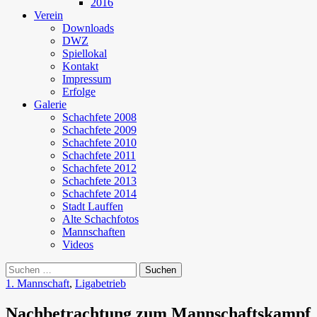
2016
Verein
Downloads
DWZ
Spiellokal
Kontakt
Impressum
Erfolge
Galerie
Schachfete 2008
Schachfete 2009
Schachfete 2010
Schachfete 2011
Schachfete 2012
Schachfete 2013
Schachfete 2014
Stadt Lauffen
Alte Schachfotos
Mannschaften
Videos
Suchen
nach:
1. Mannschaft
,
Ligabetrieb
Nachbetrachtung zum Mannschaftskampf