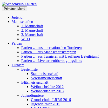
Zum
Inhalt
Suchen
Primäres Menü
springen
Schachklub Lauffen
Jugend
Mannschaften
1. Mannschaft
2. Mannschaft
3. Mannschaft
WTO
Partien
Partien … aus internationalen Turnieren
Partien … aus Mannschaftskämpfen
Partien … aus Turnieren mit Lauffener Beteiligung
Partien … Livepartienübertragungslinks
Turniere
Bestenliste
Stadtmeisterschaft
Vereinsmeisterschaft
Blitzmeisterschaft
Weihnachtsblitz 2012
Weihnachtsblitz 2013
Jugendturniere
Grundschule_LRRS 2016
Jugendturnier 2015