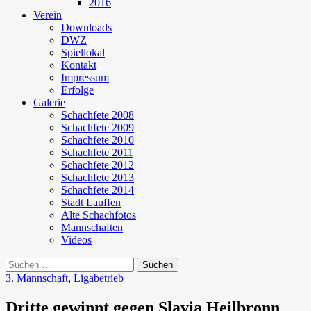
2016
Verein
Downloads
DWZ
Spiellokal
Kontakt
Impressum
Erfolge
Galerie
Schachfete 2008
Schachfete 2009
Schachfete 2010
Schachfete 2011
Schachfete 2012
Schachfete 2013
Schachfete 2014
Stadt Lauffen
Alte Schachfotos
Mannschaften
Videos
Suchen
nach:
3. Mannschaft
,
Ligabetrieb
Dritte gewinnt gegen Slavia Heilbronn