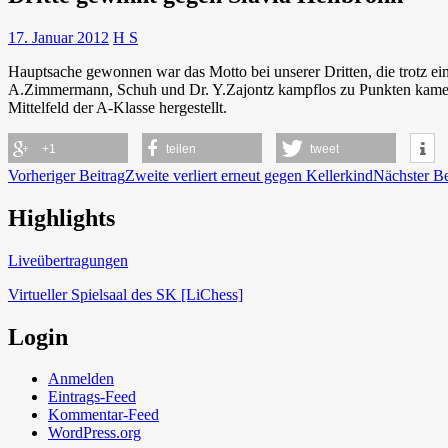
17. Januar 2012
H S
Hauptsache gewonnen war das Motto bei unserer Dritten, die trotz ein
A.Zimmermann, Schuh und Dr. Y.Zajontz kampflos zu Punkten kamen. 
Mittelfeld der A-Klasse hergestellt.
+1
teilen
tweet
Beitragsnavigation
Vorheriger Beitrag
Zweite verliert erneut gegen Kellerkind
Nächster Be
Highlights
Schach in Lauffen
Liveübertragungen
Virtueller Spielsaal des SK [LiChess]
Login
Anmelden
Eintrags-Feed
Kommentar-Feed
WordPress.org