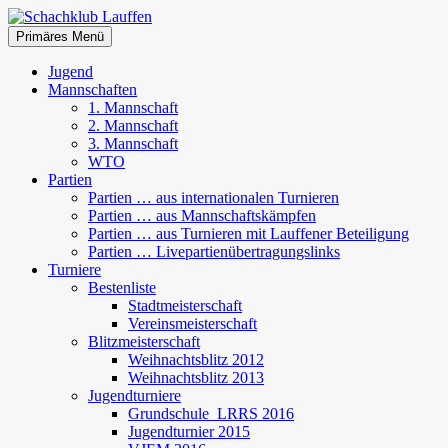
Zum
Inhalt
Suchen
Primäres Menü
springen
Schachklub Lauffen
Jugend
Mannschaften
1. Mannschaft
2. Mannschaft
3. Mannschaft
WTO
Partien
Partien … aus internationalen Turnieren
Partien … aus Mannschaftskämpfen
Partien … aus Turnieren mit Lauffener Beteiligung
Partien … Livepartienübertragungslinks
Turniere
Bestenliste
Stadtmeisterschaft
Vereinsmeisterschaft
Blitzmeisterschaft
Weihnachtsblitz 2012
Weihnachtsblitz 2013
Jugendturniere
Grundschule_LRRS 2016
Jugendturnier 2015