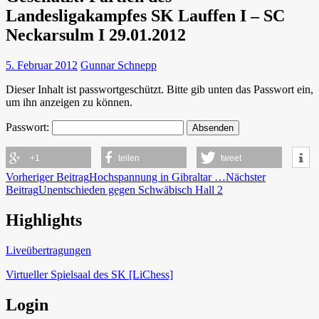
Landesligakampfes SK Lauffen I – SC
Neckarsulm I 29.01.2012
5. Februar 2012
Gunnar Schnepp
Dieser Inhalt ist passwortgeschützt. Bitte gib unten das Passwort ein,
um ihn anzeigen zu können.
Passwort:
+1
teilen
tweet
Beitragsnavigation
Vorheriger Beitrag
Hochspannung in Gibraltar …
Nächster
Beitrag
Unentschieden gegen Schwäbisch Hall 2
Highlights
Schach in Lauffen
Liveübertragungen
Virtueller Spielsaal des SK [LiChess]
Login