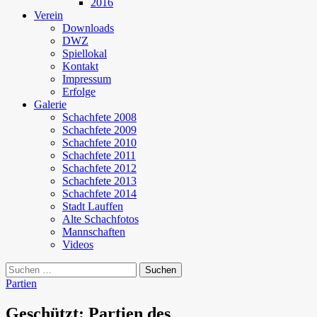
2016
Verein
Downloads
DWZ
Spiellokal
Kontakt
Impressum
Erfolge
Galerie
Schachfete 2008
Schachfete 2009
Schachfete 2010
Schachfete 2011
Schachfete 2012
Schachfete 2013
Schachfete 2014
Stadt Lauffen
Alte Schachfotos
Mannschaften
Videos
Suchen
nach:
Partien
Geschützt: Partien des