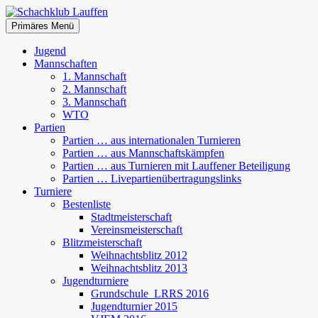
Zum
Inhalt
Suchen
Primäres Menü
springen
Schachklub Lauffen
Jugend
Mannschaften
1. Mannschaft
2. Mannschaft
3. Mannschaft
WTO
Partien
Partien … aus internationalen Turnieren
Partien … aus Mannschaftskämpfen
Partien … aus Turnieren mit Lauffener Beteiligung
Partien … Livepartienübertragungslinks
Turniere
Bestenliste
Stadtmeisterschaft
Vereinsmeisterschaft
Blitzmeisterschaft
Weihnachtsblitz 2012
Weihnachtsblitz 2013
Jugendturniere
Grundschule_LRRS 2016
Jugendturnier 2015