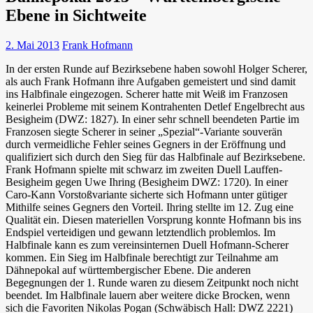
Ebene in Sichtweite
2. Mai 2013
Frank Hofmann
In der ersten Runde auf Bezirksebene haben sowohl Holger Scherer,
als auch Frank Hofmann ihre Aufgaben gemeistert und sind damit
ins Halbfinale eingezogen. Scherer hatte mit Weiß im Franzosen
keinerlei Probleme mit seinem Kontrahenten Detlef Engelbrecht aus
Besigheim (DWZ: 1827).
In einer sehr schnell beendeten Partie im
Franzosen siegte Scherer in seiner „Spezial“-Variante souverän
durch vermeidliche Fehler seines Gegners in der Eröffnung und
qualifiziert sich durch den Sieg für das Halbfinale auf Bezirksebene.
Frank Hofmann spielte mit schwarz im zweiten Duell Lauffen-
Besigheim gegen Uwe Ihring (Besigheim DWZ: 1720). In einer
Caro-Kann Vorstoßvariante sicherte sich Hofmann unter gütiger
Mithilfe seines Gegners den Vorteil. Ihring stellte im 12. Zug eine
Qualität ein. Diesen materiellen Vorsprung konnte Hofmann bis ins
Endspiel verteidigen und gewann letztendlich problemlos. Im
Halbfinale kann es zum vereinsinternen Duell Hofmann-Scherer
kommen. Ein Sieg im Halbfinale berechtigt zur Teilnahme am
Dähnepokal auf württembergischer Ebene. Die anderen
Begegnungen der 1. Runde waren zu diesem Zeitpunkt noch nicht
beendet. Im Halbfinale lauern aber weitere dicke Brocken, wenn
sich die Favoriten Nikolas Pogan (Schwäbisch Hall: DWZ 2221)