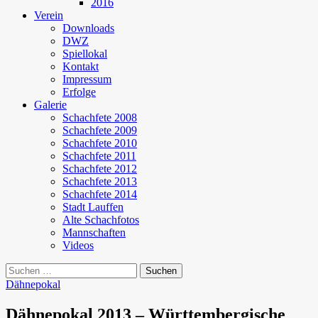
2016
Verein
Downloads
DWZ
Spiellokal
Kontakt
Impressum
Erfolge
Galerie
Schachfete 2008
Schachfete 2009
Schachfete 2010
Schachfete 2011
Schachfete 2012
Schachfete 2013
Schachfete 2014
Stadt Lauffen
Alte Schachfotos
Mannschaften
Videos
Suchen
nach:
Dähnepokal
Dähnepokal 2013 – Württembergische