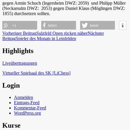
gegen Armin Schuch (Ingersheim DWZ: 2059) und Philipp Müller
(Neckarsulm DWZ: 2053) gegen Daniel Klaus (Möglingen DWZ:
1855) durchsetzen sollten.
+1
teilen
tweet
Beitragsnavigation
Vorheriger Beitrag
Sulzfeld Open rücken näher
Nächster
Beitrag
Spieler des Monats in Leinfelden
Highlights
Schach in Lauffen
Liveübertragungen
Virtueller Spielsaal des SK [LiChess]
Login
Anmelden
Eintrags-Feed
Kommentar-Feed
WordPress.org
Kurse