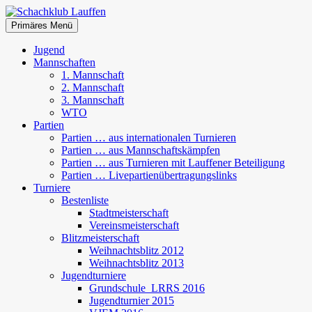
Zum
Inhalt
Suchen
Primäres Menü
springen
Schachklub Lauffen
Jugend
Mannschaften
1. Mannschaft
2. Mannschaft
3. Mannschaft
WTO
Partien
Partien … aus internationalen Turnieren
Partien … aus Mannschaftskämpfen
Partien … aus Turnieren mit Lauffener Beteiligung
Partien … Livepartienübertragungslinks
Turniere
Bestenliste
Stadtmeisterschaft
Vereinsmeisterschaft
Blitzmeisterschaft
Weihnachtsblitz 2012
Weihnachtsblitz 2013
Jugendturniere
Grundschule_LRRS 2016
Jugendturnier 2015