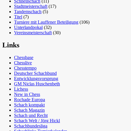
Schnellschach
(11)
Stadtmeisterschaft
(17)
Tandemschach
(5)
Titel
(7)
Turniere mit Lauffener Beteiligung
(106)
Unterlandpokal
(32)
Vereinsmeisterschaft
(30)
Links
Chessbase
Chesslive
Chesstempo
Deutscher Schachbund
Entwicklungsvorsprung
GM Niclas Huschenbeth
Lichess
New in Chess
Rochade Europa
Schach kompakt
Schach Magazin
Schach und Recht
Schach Welt / Jörg Hickl
Schachbundesliga