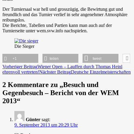
Der Turniersaal war hell und grosszügig, die Bewirtung gut und
freundlich und das Turnier verlief in sehr angenehmer Atmosphäre
reibungslos.
Die Berichte, Tabellen und Partien kann man auch auf der
Turnierseite unter wem.svw.info nachspielen.
Die Sieger
+1
teilen
tweet
Beitragsnavigation
Vorheriger Beitrag
Wiener Open – Lauffen durch Thomas Heinl
ehrenvoll vertreten!
Nächster Beitrag
Deutsche Einzelmeisterschaften
2 Kommentare zu „Besuch und
Gegenbesuch – Bericht von der WEM
2013“
Günter
sagt:
9. September 2013 um 20:29 Uhr