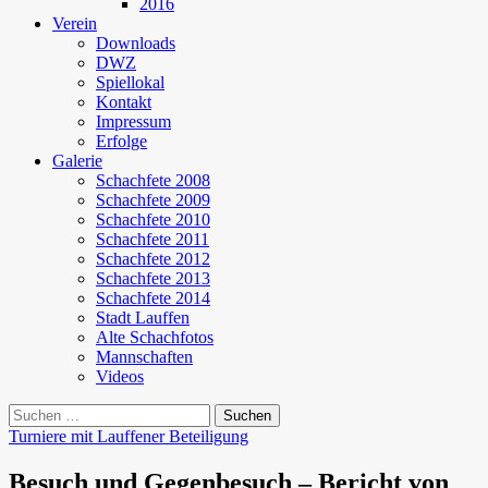
2016
Verein
Downloads
DWZ
Spiellokal
Kontakt
Impressum
Erfolge
Galerie
Schachfete 2008
Schachfete 2009
Schachfete 2010
Schachfete 2011
Schachfete 2012
Schachfete 2013
Schachfete 2014
Stadt Lauffen
Alte Schachfotos
Mannschaften
Videos
Suchen
nach:
Turniere mit Lauffener Beteiligung
Besuch und Gegenbesuch – Bericht von