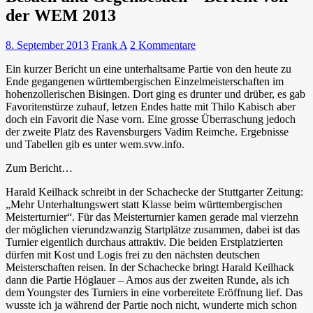
der WEM 2013
8. September 2013
Frank A
2 Kommentare
Ein kurzer Bericht un eine unterhaltsame Partie von den heute zu
Ende gegangenen württembergischen Einzelmeisterschaften im
hohenzollerischen Bisingen. Dort ging es drunter und drüber, es gab
Favoritenstürze zuhauf, letzen Endes hatte mit Thilo Kabisch aber
doch ein Favorit die Nase vorn. Eine grosse Überraschung jedoch
der zweite Platz des Ravensburgers Vadim Reimche. Ergebnisse
und Tabellen gib es unter wem.svw.info.
Zum Bericht…
Harald Keilhack schreibt in der Schachecke der Stuttgarter Zeitung:
„Mehr Unterhaltungswert statt Klasse beim württembergischen
Meisterturnier“. Für das Meisterturnier kamen gerade mal vierzehn
der möglichen vierundzwanzig Startplätze zusammen, dabei ist das
Turnier eigentlich durchaus attraktiv. Die beiden Erstplatzierten
dürfen mit Kost und Logis frei zu den nächsten deutschen
Meisterschaften reisen. In der Schachecke bringt Harald Keilhack
dann die Partie Höglauer – Amos aus der zweiten Runde, als ich
dem Youngster des Turniers in eine vorbereitete Eröffnung lief. Das
wusste ich ja während der Partie noch nicht, wunderte mich schon