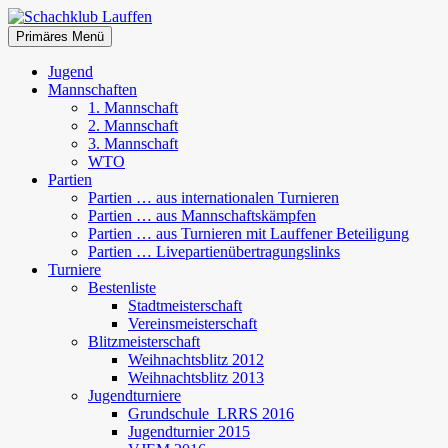
Zum
Inhalt
Suchen
Primäres Menü
springen
Schachklub Lauffen
Jugend
Mannschaften
1. Mannschaft
2. Mannschaft
3. Mannschaft
WTO
Partien
Partien … aus internationalen Turnieren
Partien … aus Mannschaftskämpfen
Partien … aus Turnieren mit Lauffener Beteiligung
Partien … Livepartienübertragungslinks
Turniere
Bestenliste
Stadtmeisterschaft
Vereinsmeisterschaft
Blitzmeisterschaft
Weihnachtsblitz 2012
Weihnachtsblitz 2013
Jugendturniere
Grundschule_LRRS 2016
Jugendturnier 2015