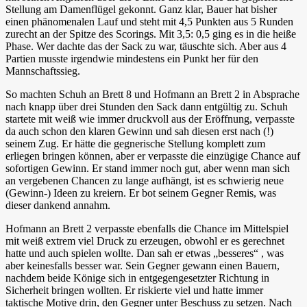
Stellung am Damenflügel gekonnt. Ganz klar, Bauer hat bisher
einen phänomenalen Lauf und steht mit 4,5 Punkten aus 5 Runden
zurecht an der Spitze des Scorings. Mit 3,5: 0,5 ging es in die heiße
Phase. Wer dachte das der Sack zu war, täuschte sich. Aber aus 4
Partien musste irgendwie mindestens ein Punkt her für den
Mannschaftssieg.
So machten Schuh an Brett 8 und Hofmann an Brett 2 in Absprache
nach knapp über drei Stunden den Sack dann entgültig zu. Schuh
startete mit weiß wie immer druckvoll aus der Eröffnung, verpasste
da auch schon den klaren Gewinn und sah diesen erst nach (!)
seinem Zug. Er hätte die gegnerische Stellung komplett zum
erliegen bringen können, aber er verpasste die einzügige Chance auf
sofortigen Gewinn. Er stand immer noch gut, aber wenn man sich
an vergebenen Chancen zu lange aufhängt, ist es schwierig neue
(Gewinn-) Ideen zu kreiern. Er bot seinem Gegner Remis, was
dieser dankend annahm.
Hofmann an Brett 2 verpasste ebenfalls die Chance im Mittelspiel
mit weiß extrem viel Druck zu erzeugen, obwohl er es gerechnet
hatte und auch spielen wollte. Dan sah er etwas „besseres“ , was
aber keinesfalls besser war. Sein Gegner gewann einen Bauern,
nachdem beide Könige sich in entgegengesetzter Richtung in
Sicherheit bringen wollten. Er riskierte viel und hatte immer
taktische Motive drin, den Gegner unter Beschuss zu setzen. Nach