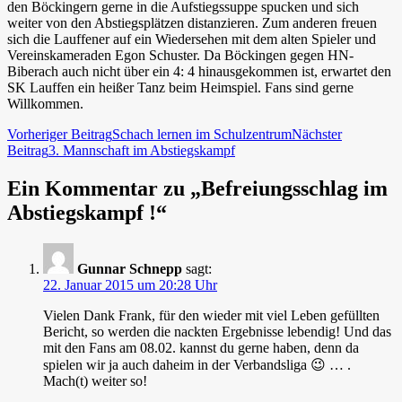
den Böckingern gerne in die Aufstiegssuppe spucken und sich
weiter von den Abstiegsplätzen distanzieren. Zum anderen freuen
sich die Lauffener auf ein Wiedersehen mit dem alten Spieler und
Vereinskameraden Egon Schuster. Da Böckingen gegen HN-
Biberach auch nicht über ein 4: 4 hinausgekommen ist, erwartet den
SK Lauffen ein heißer Tanz beim Heimspiel. Fans sind gerne
Willkommen.
Beitragsnavigation
Vorheriger Beitrag
Schach lernen im Schulzentrum
Nächster
Beitrag
3. Mannschaft im Abstiegskampf
Ein Kommentar zu „Befreiungsschlag im
Abstiegskampf !“
Gunnar Schnepp
sagt:
22. Januar 2015 um 20:28 Uhr
Vielen Dank Frank, für den wieder mit viel Leben gefüllten
Bericht, so werden die nackten Ergebnisse lebendig! Und das
mit den Fans am 08.02. kannst du gerne haben, denn da
spielen wir ja auch daheim in der Verbandsliga 😉 … .
Mach(t) weiter so!