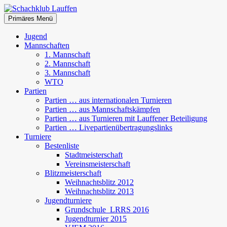
Zum
Inhalt
Suchen
Primäres Menü
springen
Schachklub Lauffen
Jugend
Mannschaften
1. Mannschaft
2. Mannschaft
3. Mannschaft
WTO
Partien
Partien … aus internationalen Turnieren
Partien … aus Mannschaftskämpfen
Partien … aus Turnieren mit Lauffener Beteiligung
Partien … Livepartienübertragungslinks
Turniere
Bestenliste
Stadtmeisterschaft
Vereinsmeisterschaft
Blitzmeisterschaft
Weihnachtsblitz 2012
Weihnachtsblitz 2013
Jugendturniere
Grundschule_LRRS 2016
Jugendturnier 2015