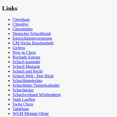
Links
Chessbase
Chesslive
Chesstempo
Deutscher Schachbund
Entwicklungsvorsprung
GM Niclas Huschenbeth
Lichess
New in Chess
Rochade Europa
Schach kompakt
Schach Magazin
Schach und Recht
Schach Welt / Jörg Hickl
Schachbundesliga
Schachlinks Turnierkalender
Schachticker
Schachverband Württemberg
Stadt Lauffen
Swiss Chess
Tablebase
WGM Melanie Ohme