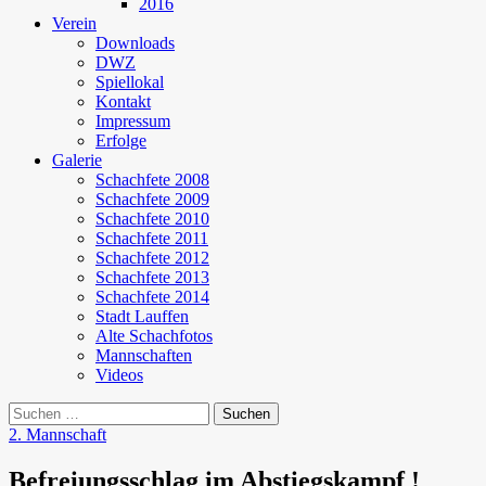
2016
Verein
Downloads
DWZ
Spiellokal
Kontakt
Impressum
Erfolge
Galerie
Schachfete 2008
Schachfete 2009
Schachfete 2010
Schachfete 2011
Schachfete 2012
Schachfete 2013
Schachfete 2014
Stadt Lauffen
Alte Schachfotos
Mannschaften
Videos
Suchen
nach:
2. Mannschaft
Befreiungsschlag im Abstiegskampf !