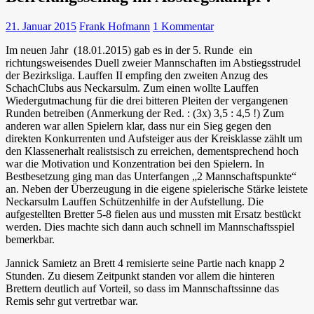
21. Januar 2015
Frank Hofmann
1 Kommentar
Im neuen Jahr (18.01.2015) gab es in der 5. Runde ein
richtungsweisendes Duell zweier Mannschaften im Abstiegsstrudel
der Bezirksliga. Lauffen II empfing den zweiten Anzug des
SchachClubs aus Neckarsulm. Zum einen wollte Lauffen
Wiedergutmachung für die drei bitteren Pleiten der vergangenen
Runden betreiben (Anmerkung der Red. : (3x) 3,5 : 4,5 !) Zum
anderen war allen Spielern klar, dass nur ein Sieg gegen den
direkten Konkurrenten und Aufsteiger aus der Kreisklasse zählt um
den Klassenerhalt realistsisch zu erreichen, dementsprechend hoch
war die Motivation und Konzentration bei den Spielern. In
Bestbesetzung ging man das Unterfangen „2 Mannschaftspunkte“
an.
Neben der Überzeugung in die eigene spielerische Stärke leistete
Neckarsulm Lauffen Schützenhilfe in der Aufstellung. Die
aufgestellten Bretter 5-8 fielen aus und mussten mit Ersatz bestückt
werden. Dies machte sich dann auch schnell im Mannschaftsspiel
bemerkbar.
Jannick Samietz an Brett 4 remisierte seine Partie nach knapp 2
Stunden. Zu diesem Zeitpunkt standen vor allem die hinteren
Brettern deutlich auf Vorteil, so dass im Mannschaftssinne das
Remis sehr gut vertretbar war.