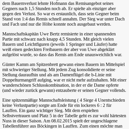
dem Bauernverlust lehnte Hofmann das Remisangebot seines
Gegners nach 1,5 Stunden noch ab. Er spielte als einziger aber
gegen den Verlust. So war es erstaunlich, dass sein Gegner beim
Stand von 1:4 das Remis schnell annahm. Der Sieg war unter Dach
und Fach und nur die Höhe konnte noch ausgebaut werden.
Mannschaftskapitän Uwe Bertz remisierte in einer spannenden
Partie mit schwarz nach knapp 4,5 Stunden. Mit gleich vielen
Bauern und Leichtfiguren (jeweils 1 Springer und Läufer) hatte
weiß einen gedeckten Freibauern der aber von Uwe abgeklärt
aufgelöst wurde, so dass das Remis am Ende unausweichlich war.
Günter Kamm am Spitzenbrett gewann einen Bauern im Mittelspiel
mit schwieriger Stellung. Mit jedem Zug konsolidierte er seine
Stellung dauraufhin und als am Damenflügel die b-Linie mit
Doppelturmangriff aufging, war er nicht mehr aufzuhalten. Mit einer
wunderschönen Schlusskombination, in der er die Dame opferte
(und wieder zurück gewann) entzauberte er seinen Gegner vollends.
Eine spitzenmäßige Mannschaftsleistung ( 4 Siege 4 Unentschieden
keine Verlustpartie) sorgte am Ende für ein lockeres 6 : 2 für
Lauffen. Ein ganz wichtiger Sieg. Mit dem erspielten
Selbstvertrauen und Platz 5 in der Tabelle geht es zur wohl härtesten
Nuss in dieser Saison. Am 08.02.2015 spielt der ungeschlagene
Tabellenführer aus Böckingen in Lauffen. Zum einen möchte man