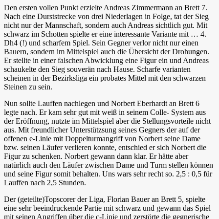
Den ersten vollen Punkt erzielte Andreas Zimmermann an Brett 7.
Nach eine Durststrecke von drei Niederlagen in Folge, tat der Sieg
nicht nur der Mannschaft, sondern auch Andreas sichtlich gut. Mit
schwarz im Schotten spielte er eine interessante Variante mit … 4.
Dh4 (!) und scharfem Spiel. Sein Gegner verlor nicht nur einen
Bauern, sondern im Mittelspiel auch die Übersicht der Drohungen.
Er stellte in einer falschen Abwicklung eine Figur ein und Andreas
schaukelte den Sieg souverän nach Hause. Scharfe varianten
scheinen in der Bezirksliga ein probates Mittel mit den schwarzen
Steinen zu sein.
Nun sollte Lauffen nachlegen und Norbert Eberhardt an Brett 6
legte nach. Er kam sehr gut mit weiß in seinem Colle- System aus
der Eröffnung, nutzte im Mittelspiel aber die Stellungsvorteile nicht
aus. Mit freundlicher Unterstützsung seines Gegners der auf der
offenen e-Linie mit Doppelturmangriff von Norbert seine Dame
bzw. seinen Läufer verlieren konnte, entschied er sich Norbert die
Figur zu schenken. Norbert gewann dann klar. Er hätte aber
natürlich auch den Läufer zwischen Dame und Turm stellen können
und seine Figur somit behalten. Uns wars sehr recht so. 2,5 : 0,5 für
Lauffen nach 2,5 Stunden.
Der (geteilte)Topscorer der Liga, Florian Bauer an Brett 5, spielte
eine sehr beeindruckende Partie mit schwarz und gewann das Spiel
mit seinen Angriffen über die c-Linie und zerstörte die gegnerische