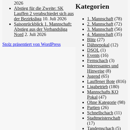
2026
Kategorien
Abstieg für die Zweite: SK
Lauffen 2 verabschiedet sich aus
1. Mannschaft
(78)
der Bezirksliga
10. Juli 2026
2. Mannschaft
(72)
Saisonrückblick 1. Mannschaft:
3. Mannschaft
(56)
Abstieg aus der Verbandsliga
4. Mannschaft
(35)
Nord
2. Juli 2026
Blitz
(27)
Stolz präsentiert von WordPress
Dähnepokal
(12)
DSOL
(1)
Events
(16)
Fernschach
(3)
Interessantes und
Hinweise
(8)
Jugend
(65)
Lauffener Bote
(816)
Ligabetrieb
(180)
Mannschafts KO
Pokal
(47)
Ohne Kategorie
(98)
Partien
(26)
Schnellschach
(11)
Stadtmeisterschaft
(17)
Tandemschach
(5)