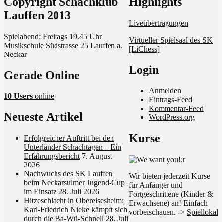
Copyright Schachklub
Schach in Lauffen
Highlights
Lauffen 2013
Liveübertragungen
Spielabend: Freitags 19.45 Uhr
Virtueller Spielsaal des SK
Musikschule Südstrasse 25 Lauffen a.
[LiChess]
Neckar
Login
Gerade Online
Anmelden
10 Users
online
Eintrags-Feed
Kommentar-Feed
Neueste Artikel
WordPress.org
Kurse
Erfolgreicher Auftritt bei den
Unterländer Schachtagen – Ein
Erfahrungsbericht
7. August
2026
Nachwuchs des SK Lauffen
Wir bieten jederzeit Kurse
beim Neckarsulmer Jugend-Cup
für Anfänger und
im Einsatz
28. Juli 2026
Fortgeschrittene (Kinder &
Hitzeschlacht in Obereisesheim:
Erwachsene) an! Einfach
Karl-Friedrich Nieke kämpft sich
vorbeischauen. ->
Spiellokal
durch die Ba-Wü-Schnell
28. Juli