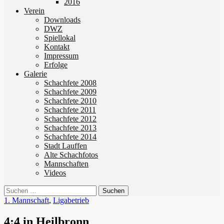
2016
Verein
Downloads
DWZ
Spiellokal
Kontakt
Impressum
Erfolge
Galerie
Schachfete 2008
Schachfete 2009
Schachfete 2010
Schachfete 2011
Schachfete 2012
Schachfete 2013
Schachfete 2014
Stadt Lauffen
Alte Schachfotos
Mannschaften
Videos
Suchen
nach:
1. Mannschaft
,
Ligabetrieb
4:4 in Heilbronn