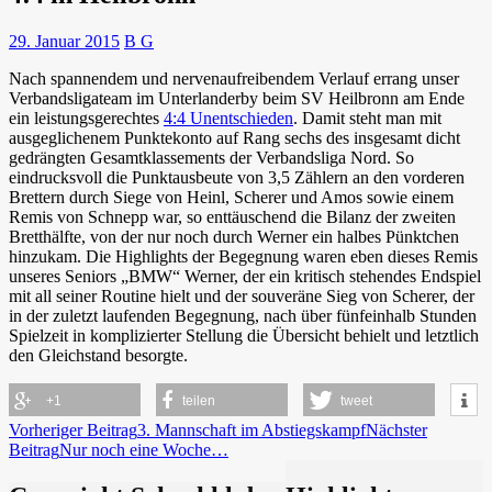
29. Januar 2015
B G
Nach spannendem und nervenaufreibendem Verlauf errang unser
Verbandsligateam im Unterlanderby beim SV Heilbronn am Ende
ein leistungsgerechtes
4:4 Unentschieden
. Damit steht man mit
ausgeglichenem Punktekonto auf Rang sechs des insgesamt dicht
gedrängten Gesamtklassements der Verbandsliga Nord.
So
eindrucksvoll die Punktausbeute von 3,5 Zählern an den vorderen
Brettern durch Siege von Heinl, Scherer und Amos sowie einem
Remis von Schnepp war, so enttäuschend die Bilanz der zweiten
Bretthälfte, von der nur noch durch Werner ein halbes Pünktchen
hinzukam. Die Highlights der Begegnung waren eben dieses Remis
unseres Seniors „BMW“ Werner, der ein kritisch stehendes Endspiel
mit all seiner Routine hielt und der souveräne Sieg von Scherer, der
in der zuletzt laufenden Begegnung, nach über fünfeinhalb Stunden
Spielzeit in komplizierter Stellung die Übersicht behielt und letztlich
den Gleichstand besorgte.
+1
teilen
tweet
Beitragsnavigation
Vorheriger Beitrag
3. Mannschaft im Abstiegskampf
Nächster
Beitrag
Nur noch eine Woche…