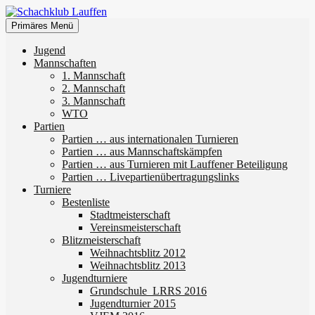
Zum
Inhalt
Suchen
Primäres Menü
springen
Schachklub Lauffen
Jugend
Mannschaften
1. Mannschaft
2. Mannschaft
3. Mannschaft
WTO
Partien
Partien … aus internationalen Turnieren
Partien … aus Mannschaftskämpfen
Partien … aus Turnieren mit Lauffener Beteiligung
Partien … Livepartienübertragungslinks
Turniere
Bestenliste
Stadtmeisterschaft
Vereinsmeisterschaft
Blitzmeisterschaft
Weihnachtsblitz 2012
Weihnachtsblitz 2013
Jugendturniere
Grundschule_LRRS 2016
Jugendturnier 2015