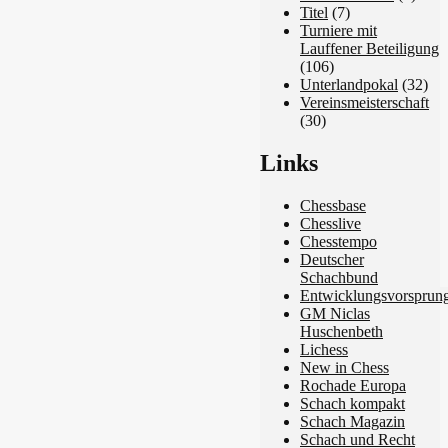
Titel
(7)
Turniere mit
Lauffener Beteiligung
(106)
Unterlandpokal
(32)
Vereinsmeisterschaft
(30)
Links
Chessbase
Chesslive
Chesstempo
Deutscher
Schachbund
Entwicklungsvorsprun
GM Niclas
Huschenbeth
Lichess
New in Chess
Rochade Europa
Schach kompakt
Schach Magazin
Schach und Recht