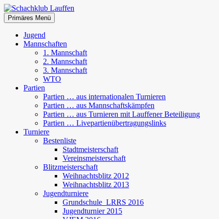
Zum
Inhalt
Suchen
Primäres Menü
springen
Schachklub Lauffen
Jugend
Mannschaften
1. Mannschaft
2. Mannschaft
3. Mannschaft
WTO
Partien
Partien … aus internationalen Turnieren
Partien … aus Mannschaftskämpfen
Partien … aus Turnieren mit Lauffener Beteiligung
Partien … Livepartienübertragungslinks
Turniere
Bestenliste
Stadtmeisterschaft
Vereinsmeisterschaft
Blitzmeisterschaft
Weihnachtsblitz 2012
Weihnachtsblitz 2013
Jugendturniere
Grundschule_LRRS 2016
Jugendturnier 2015