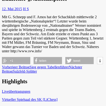
12. Mai 2015
H S
Mit G. Schnepp und F. Amos hat der Schachklub mittlerweile 2
württembergische „Nationalspieler“! Letzter wurde beim
diesjährigen Bodenseecup von „Nationaltrainer“ Werner nominiert
und spielte in Württemberg 2 erstmals gegen die Teams Baden,
Bayern und der Schweiz. Am Ende erzielte er einen Punkt aus 3
Partien gegen zum Teil viel stärkere Gegner. Württemberg 1, besetzt
mit FM Müller, FM Bräuning, FM Neymann, Braun, Sinz und
Walter gewann das Turnier vor Baden und der Schweiz. Näheres
unter http://www.svw.info/
+1
teilen
tweet
Beitragsnavigation
Vorheriger Beitrag
Sieg gegen Tabellenführer
Nächster
Beitrag
Sulzfeld-Splitter
Highlights
Schach in Lauffen
Liveübertragungen
Virtueller Spielsaal des SK [LiChess]