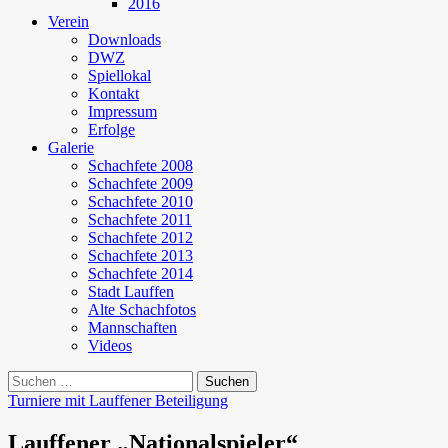
2016
Verein
Downloads
DWZ
Spiellokal
Kontakt
Impressum
Erfolge
Galerie
Schachfete 2008
Schachfete 2009
Schachfete 2010
Schachfete 2011
Schachfete 2012
Schachfete 2013
Schachfete 2014
Stadt Lauffen
Alte Schachfotos
Mannschaften
Videos
Suchen
nach:
Turniere mit Lauffener Beteiligung
Lauffener „Nationalspieler“