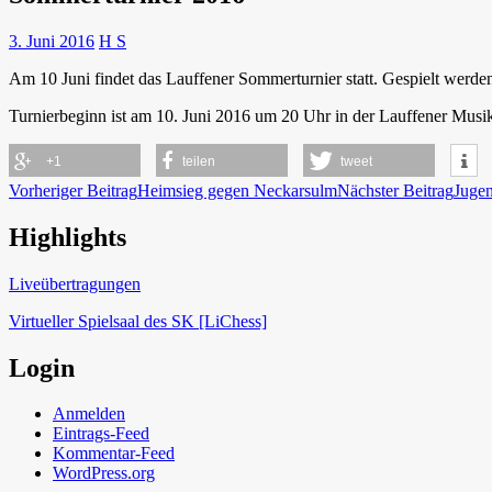
3. Juni 2016
H S
Am 10 Juni findet das Lauffener Sommerturnier statt. Gespielt werden
Turnierbeginn ist am 10. Juni 2016 um 20 Uhr in der Lauffener Musik
+1
teilen
tweet
Beitragsnavigation
Vorheriger Beitrag
Heimsieg gegen Neckarsulm
Nächster Beitrag
Jugen
Highlights
Schach in Lauffen
Liveübertragungen
Virtueller Spielsaal des SK [LiChess]
Login
Anmelden
Eintrags-Feed
Kommentar-Feed
WordPress.org