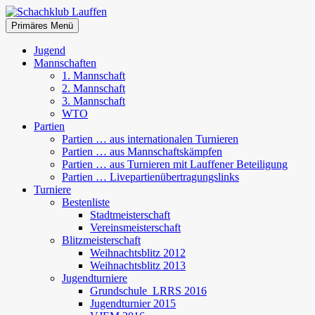
Zum
Inhalt
Suchen
Primäres Menü
springen
Schachklub Lauffen
Jugend
Mannschaften
1. Mannschaft
2. Mannschaft
3. Mannschaft
WTO
Partien
Partien … aus internationalen Turnieren
Partien … aus Mannschaftskämpfen
Partien … aus Turnieren mit Lauffener Beteiligung
Partien … Livepartienübertragungslinks
Turniere
Bestenliste
Stadtmeisterschaft
Vereinsmeisterschaft
Blitzmeisterschaft
Weihnachtsblitz 2012
Weihnachtsblitz 2013
Jugendturniere
Grundschule_LRRS 2016
Jugendturnier 2015