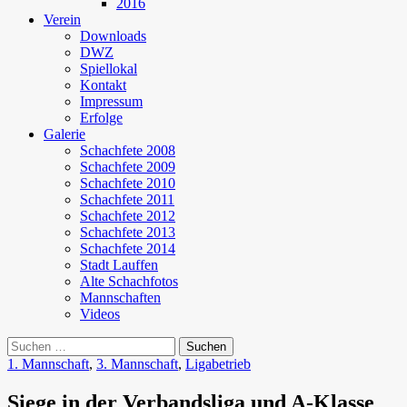
2016
Verein
Downloads
DWZ
Spiellokal
Kontakt
Impressum
Erfolge
Galerie
Schachfete 2008
Schachfete 2009
Schachfete 2010
Schachfete 2011
Schachfete 2012
Schachfete 2013
Schachfete 2014
Stadt Lauffen
Alte Schachfotos
Mannschaften
Videos
Suchen
nach:
1. Mannschaft
,
3. Mannschaft
,
Ligabetrieb
Siege in der Verbandsliga und A-Klasse