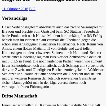
11. Oktober 2016
B G
Verbandsliga
Unser Verbandsligateam absolvierte auch das zweite Saisonspiel mit
Bravour und brachte vom Gastspiel beim SC Stuttgart-Feuerbach
beide Punkte mit nach Hause. Mit dem hart umkämpften 5:3 Erfolg
behielt man im vierten Anlauf erstmals die Oberhand gegen die
schon zum Angstgegner avancierten Feuerbacher. Nach Remis von
Amos, einem flotten Mattangriff von Geigle und zwei tollen
Kontersiegen mit den schwarzen Steinen durch Hahn und Scherer
sowie einer Niederlage lag man kurz vor der Zeitkontrolle deutlich
mit 3,5:1,5 in Front. Die noch laufenden Partien waren wie zumeist
in der Zeitnotphase hoch dramatisch, doch Schnepp am Spitzenbrett,
der vom Zweit- und Oberligisten Buchen zurückgekehrte Waldemar
Schlötzer und Routinier Sattler behielten die Übersicht und stellten
mit drei weiteren Remisen den letztlich souveränen Gesamtsieg
sicher. Damit gehört man in der Liga vorerst einem noch
verlustpunktfreien Führungstrio an.
Dritte Mannschaft
Einen sensationellen 7:1 Kantersieg landete die dritte Mannschaft