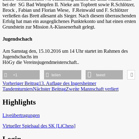
bei der SG Bad Wimpfen II. Nieke am Topbrett sowie R.Schlötzer,
Brock , Fabian und Florian Wiese, F.Reinwald und F. Schlötzer
verließen das Brett allesamt als Sieger. Nach diesem überraschenden
Erfolg hat man ein ausgeglichenes Punktekonto und hat einen ersten
Grundstein zur Mission A-Klassenerhalt gelegt.
Jugendschach
Am Samstag den, 15.10.2016 um 14 Uhr startet im Rahmen des
Jugendschachs im
HöGy die Vereinsjugendmeisterschaft..
+1
teilen
tweet
Beitragsnavigation
Vorheriger Beitrag
13. Auflage des Ingersheimer
Tandemturniers
Nächster Beitrag
Zweite Mannschaft verliert
Highlights
Schach in Lauffen
Liveübertragungen
Virtueller Spielsaal des SK [LiChess]
Login