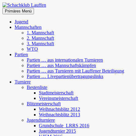
Zum
Inhalt
Suchen
Primäres Menü
springen
Schachklub Lauffen
Jugend
Mannschaften
1. Mannschaft
2. Mannschaft
3. Mannschaft
WTO
Partien
Partien … aus internationalen Turnieren
Partien … aus Mannschaftskämpfen
Partien … aus Turnieren mit Lauffener Beteiligung
Partien … Livepartienübertragungslinks
Turniere
Bestenliste
Stadtmeisterschaft
Vereinsmeisterschaft
Blitzmeisterschaft
Weihnachtsblitz 2012
Weihnachtsblitz 2013
Jugendturniere
Grundschule_LRRS 2016
Jugendturnier 2015