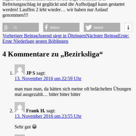
Befreiungsschlag ist geglückt und die Aufholjagd kann gestartet
werden! Lauffen 2 lebt wieder… wir haben nur Anlauf
genommen!!!
+1
teilen
tweet
Beitragsnavigation
Vorheriger Beitrag
Jugend siegt in Öhringen
Nächster Beitrag
Erste:
Erste Niederlage gegen Böblingen
4 Kommentare zu „Bezirksliga“
JP S
sagt:
13. November 2016 um 22:59 Uhr
man man man, da hätten sich meine oft belächelten Übungen
mal ausgezahlt… bitter bitter bitter
Frank H.
sagt:
13. November 2016 um 23:55 Uhr
Sehr gut 😀