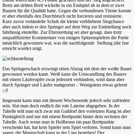
Bertz am dritten Brett wickelte in ein Endspiel ab in dem er zwei
Bauern für die Qualität hatte. Gegen die verbundenen Türme konnte
er aber ebenfalls den Durchbruch nicht forcieren und remisierte.
Kurz zuvor vertändelte Schuh die kleine verbliebene Siegchance
aber auch indem er den Springer auf dem Weg zur Endstellung noch
fahrlässig einstellte. Zur Ehrenrettung sei aber gesagt, dass trotz
unqualifizierter Kommentare von einigen Spitzenspielern die Partie
tatsächlich gewonnen war, was die nachfolgende Stellung (die fast
erreicht wurde) zeigt.
Das Springerschach erzwingt einen Abzug mit dem der weiße Bauer
gewonnen werden kann. Weiß kann die Umwandlung des Bauers
mit einem Läuferopfer zwar jederzeit verhindern, wird dann aber
durch Springer und Läufer mattgesetzt – Wenigstens etwas gelernt
;-)!
Insgesamt kann man mit diesem Wochenende jedoch sehr zufrieden
sein. Hat man doch endlich die rote Laterne abgegeben. In der
Tabelle teilt man sich zwar mit Gaildorf den vorletzten Rang ist aber
Punktgleich und nur mit einem Brettpunkt hinter dem sechsten der
Tabelle. Auch wenn man in Heilbronn ein paar Brettpunkte
verschenkt hat, hat kein Spieler sein Spiel verloren. Somit kann man
sagen: die Mannschaft kann in der Liga bestehen! Der