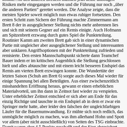
Risiken mehr eingegangen werden und die Führung nur noch „über
die anderen Partien“ gerettet werden. Die Analyse zeigte, dass die
meisten Spieler soweit möglich nun etwas ruhiger fortsetzten. Den
ersten Schritt zum Sichern der Führung machte Zimmermann am
Brett 8 der in ausgeglichener Stellung nichts mehr anbrennen lies
und sich mit seinem Gegner auf ein Remis einigte. Auch Hofmann
am Spitzenbrett erzwang durch gutes Spiel die Punkteteilung.
Routinier Kamm am zweiten Brett gab sich in einer dynamischen
Partie mit ungleicher aber ausgeglichener Stellung und interessanten
aber unklaren Angriffsoptionen mit der Punkteteilung zufrieden und
remisierte. Den ersten Mannschaftspunkt sicherte dann Teamchef
Bauer indem er im kritischen Augenblick die Stellung geschlossen
hielt und alles abtauschte und mit einem leicht besseren Endspiel das
Remis am vierten Brett erzwingen konnte. Die Wundertüte der
letzten Saison (Schuh am Brett 6) sorgte auch dieses Mal wieder für
einige Spannung bei allen Beteiligten. Aus einer zwischenzeitlich
misshandelten Eröffnung heraus, gewann er einen erheblichen
Materialvorteil, um ihn dann in Zeitnot fast wieder zu verspielen.
Unter erheblicher Zeitnot entschied er sich aber am Ende für das
einzig Richtige und tauschte in ein Endspiel ab in dem er zwar ein
Springer mehr hatte, aber leider den falschen der ungleichfarbigen
Läufer für die Bauernumwandlung. Er mühte sich noch redlich, das
unmögliche möglich zu machen, was ihm allerhand Hohn und Spott
vor allem (aber nicht ausschließlich) von Seiten des TSG einbrachte.
Damit waren aber 4,5 Punkte geschafft und der Sieg abgesichert.