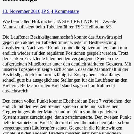
13. November 2016
JP S
4 Kommentare
Wie beim alten Holzmichel: JA SIE LEBT NOCH – Zweite
Mannschaft siegt beim Tabellenführer TSG Heilbronn 5:3.
Die Lauffener Bezirksligamannschaft konnte das Auswärtsspiel
gegen den aktuellen Tabellenführer wieder in Bestbesetzung
absolvieren. Nach zwei Runden ohne die Spitzenbretter, kann nun
endlich wieder auf den regulären Positionen gespielt werden. Trotz
der starken Ersatzleute litten bei den vergangenen Spielen die
aufgerückten Mittelbretter unter den deutlich stärkeren Gegnern. Mit
unseren Topspielern zeigte sich schnell, dass die Mannschaft in der
Bezirksliga doch konkurrenzfähig ist. So ergaben sich anfangs
schnell gute bis ausgeglichene Stellungen für die Lauffener an den
Brettern. Bertz am dritten Brett stand sogar schon früh recht
aussichtsreich.
Den ersten vollen Punkt konnte Eberhardt an Brett 7 verbuchen, der
endlich mit den weißen Steinen spielen durfte und sich seinen
Gegner in gewohnter Manier und mit dem von ihm geliebten
System zuerst zurechtlegte, dann zerschmetterte. Den zweiten Punkt
lieferte Samietz am Brett 5, der mit einem thematischen (aber schön
vorgetragenen) Läuferopfer seinen Gegner in die Knie zwingen
konnte. An den anderen Brettern mussten jetzt keine unnötigen