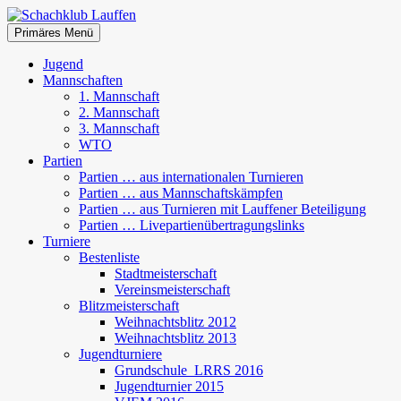
Zum
Inhalt
Suchen
Primäres Menü
springen
Schachklub Lauffen
Jugend
Mannschaften
1. Mannschaft
2. Mannschaft
3. Mannschaft
WTO
Partien
Partien … aus internationalen Turnieren
Partien … aus Mannschaftskämpfen
Partien … aus Turnieren mit Lauffener Beteiligung
Partien … Livepartienübertragungslinks
Turniere
Bestenliste
Stadtmeisterschaft
Vereinsmeisterschaft
Blitzmeisterschaft
Weihnachtsblitz 2012
Weihnachtsblitz 2013
Jugendturniere
Grundschule_LRRS 2016
Jugendturnier 2015