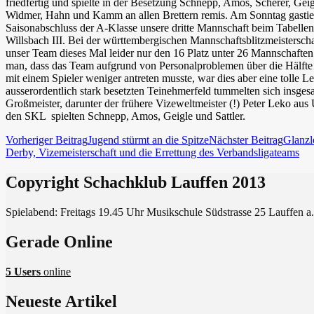
friedfertig und spielte in der Besetzung Schnepp, Amos, Scherer, Geigl
Widmer, Hahn und Kamm an allen Brettern remis. Am Sonntag gastie
Saisonabschluss der A-Klasse unsere dritte Mannschaft beim Tabelle
Willsbach III. Bei der württembergischen Mannschaftsblitzmeisterscha
unser Team dieses Mal leider nur den 16 Platz unter 26 Mannschafte
man, dass das Team aufgrund von Personalproblemen über die Hälfte 
mit einem Spieler weniger antreten musste, war dies aber eine tolle L
ausserordentlich stark besetzten Teinehmerfeld tummelten sich insges
Großmeister, darunter der frühere Vizeweltmeister (!) Peter Leko aus
den SKL spielten Schnepp, Amos, Geigle und Sattler.
Beitragsnavigation
Vorheriger Beitrag
Jugend stürmt an die Spitze
Nächster Beitrag
Glanzl
Derby, Vizemeisterschaft und die Errettung des Verbandsligateams
Copyright Schachklub Lauffen 2013
Spielabend: Freitags 19.45 Uhr Musikschule Südstrasse 25 Lauffen a
Gerade Online
5 Users
online
Neueste Artikel