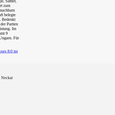
e, Sattler,
rt zum
nnachbarn
ft belegte
n. Bedenkt
der Partien
eistung. Im
amt 9
 Ungarn. Für
oses 8:0 im
. Neckar