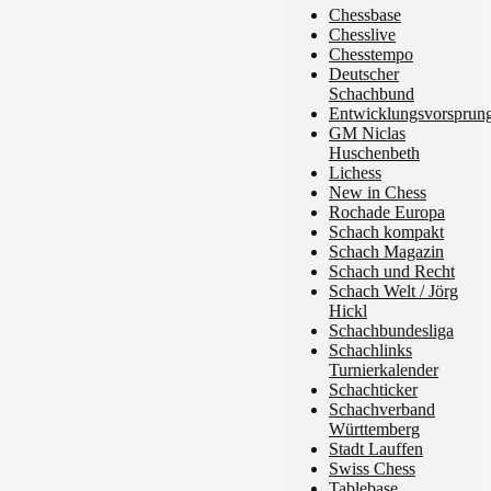
Chessbase
Chesslive
Chesstempo
Deutscher
Schachbund
Entwicklungsvorsprun
GM Niclas
Huschenbeth
Lichess
New in Chess
Rochade Europa
Schach kompakt
Schach Magazin
Schach und Recht
Schach Welt / Jörg
Hickl
Schachbundesliga
Schachlinks
Turnierkalender
Schachticker
Schachverband
Württemberg
Stadt Lauffen
Swiss Chess
Tablebase