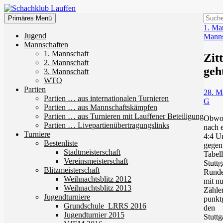
Zum
Inhalt
Suchen
Suche
Primäres Menü
springen
nach:
1. Ma
Schachklub Lauffen
Jugend
Manns
Mannschaften
1. Mannschaft
Zit
2. Mannschaft
geh
3. Mannschaft
WTO
Partien
28. M
Partien … aus internationalen Turnieren
G
Partien … aus Mannschaftskämpfen
Partien … aus Turnieren mit Lauffener Beteiligung
Obwo
Partien … Livepartienübertragungslinks
nach 
Turniere
4:4 U
Bestenliste
gegen
Stadtmeisterschaft
Tabel
Vereinsmeisterschaft
Stuttg
Blitzmeisterschaft
Runde
Weihnachtsblitz 2012
mit n
Weihnachtsblitz 2013
Zähle
Jugendturniere
punkt
Grundschule_LRRS 2016
den
Jugendturnier 2015
Stuttg