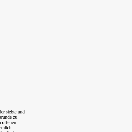
der siebte und
ssrunde zu
h offenen
iemlich