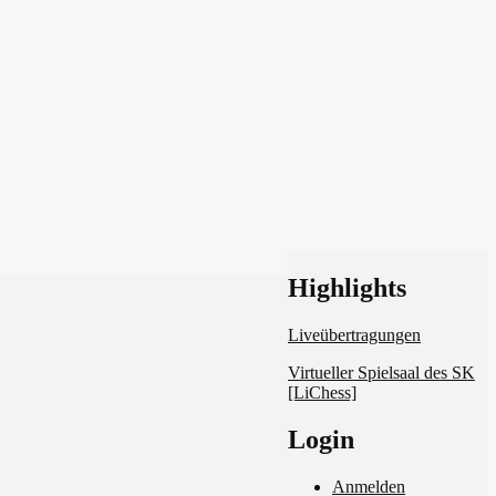
Schach in Lauffen
Highlights
Liveübertragungen
Virtueller Spielsaal des SK
[LiChess]
Login
Anmelden