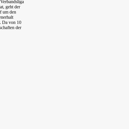
 Verbandsliga
at, geht der
f um den
enerhalt
.
Da von 10
chaften der