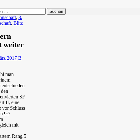
n
nnschaft
,
3.
chaft
,
Blitz
tern
t weiter
ärz 2017
B
hl man
einem
nentschieden
 den
lenvierten SF
art II, eine
 vor Schluss
un 9:7
rn
gleich mit
artern Rang 5