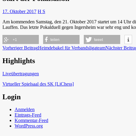
17. Oktober 2017
H S
Am kommenden Samstag, den 21. Oktober 2017 startet um 14 Uhr di
Lauffen. Das letzte Pokalduell gegen Ingersheim war sehr eng und k
+1
teilen
tweet
Beitragsnavigation
Vorheriger Beitrag
Heimdebakel für Verbandsligateam
Nächster Beitra
Highlights
Schach in Lauffen
Liveübertragungen
Virtueller Spielsaal des SK [LiChess]
Login
Anmelden
Eintrags-Feed
Kommentar-Feed
WordPress.org