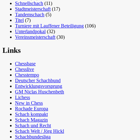
Schnellschach
(11)
Stadtmeisterschaft
(17)
Tandemschach
(5)
Titel
(7)
Turniere mit Lauffener Beteiligung
(106)
Unterlandpokal
(32)
Vereinsmeisterschaft
(30)
Links
Chessbase
Chesslive
Chesstempo
Deutscher Schachbund
Entwicklungsvorsprung
GM Niclas Huschenbeth
Lichess
New in Chess
Rochade Europa
Schach kompakt
Schach Magazin
Schach und Recht
Schach Welt / Jörg Hickl
Schachbundesliga