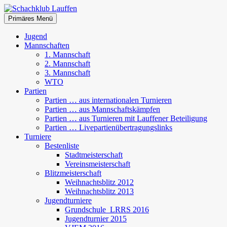
Zum
Inhalt
Suchen
Primäres Menü
springen
Schachklub Lauffen
Jugend
Mannschaften
1. Mannschaft
2. Mannschaft
3. Mannschaft
WTO
Partien
Partien … aus internationalen Turnieren
Partien … aus Mannschaftskämpfen
Partien … aus Turnieren mit Lauffener Beteiligung
Partien … Livepartienübertragungslinks
Turniere
Bestenliste
Stadtmeisterschaft
Vereinsmeisterschaft
Blitzmeisterschaft
Weihnachtsblitz 2012
Weihnachtsblitz 2013
Jugendturniere
Grundschule_LRRS 2016
Jugendturnier 2015