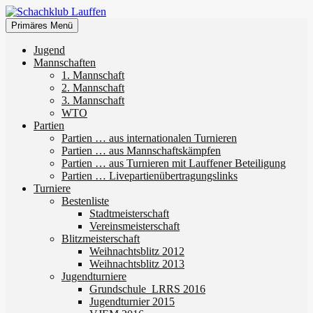
Zum
Inhalt
Suchen
Primäres Menü
springen
Schachklub Lauffen
Jugend
Mannschaften
1. Mannschaft
2. Mannschaft
3. Mannschaft
WTO
Partien
Partien … aus internationalen Turnieren
Partien … aus Mannschaftskämpfen
Partien … aus Turnieren mit Lauffener Beteiligung
Partien … Livepartienübertragungslinks
Turniere
Bestenliste
Stadtmeisterschaft
Vereinsmeisterschaft
Blitzmeisterschaft
Weihnachtsblitz 2012
Weihnachtsblitz 2013
Jugendturniere
Grundschule_LRRS 2016
Jugendturnier 2015