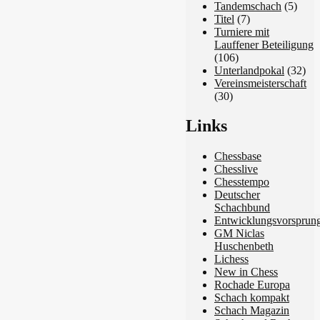
Tandemschach
(5)
Titel
(7)
Turniere mit
Lauffener Beteiligung
(106)
Unterlandpokal
(32)
Vereinsmeisterschaft
(30)
Links
Chessbase
Chesslive
Chesstempo
Deutscher
Schachbund
Entwicklungsvorsprun
GM Niclas
Huschenbeth
Lichess
New in Chess
Rochade Europa
Schach kompakt
Schach Magazin