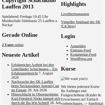
Copyright Schachklub
Schach in Lauffen
Highlights
Lauffen 2013
Liveübertragungen
Spielabend: Freitags 19.45 Uhr
Musikschule Südstrasse 25 Lauffen a.
Virtueller Spielsaal des SK
Neckar
[LiChess]
Gerade Online
Login
2 Users
online
Anmelden
Eintrags-Feed
Neueste Artikel
Kommentar-Feed
WordPress.org
Erfolgreicher Auftritt bei den
Kurse
Unterländer Schachtagen – Ein
Erfahrungsbericht
7. August
2026
Nachwuchs des SK Lauffen
beim Neckarsulmer Jugend-Cup
Wir bieten jederzeit Kurse
im Einsatz
28. Juli 2026
für Anfänger und
Hitzeschlacht in Obereisesheim:
Fortgeschrittene (Kinder &
Karl-Friedrich Nieke kämpft sich
Erwachsene) an! Einfach
durch die Ba-Wü-Schnell
28. Juli
vorbeischauen. ->
Spiellokal