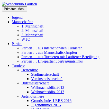
Zum
Inhalt
Suchen
Primäres Menü
springen
Schachklub Lauffen
Jugend
Mannschaften
1. Mannschaft
2. Mannschaft
3. Mannschaft
WTO
Partien
Partien … aus internationalen Turnieren
Partien … aus Mannschaftskämpfen
Partien … aus Turnieren mit Lauffener Beteiligung
Partien … Livepartienübertragungslinks
Turniere
Bestenliste
Stadtmeisterschaft
Vereinsmeisterschaft
Blitzmeisterschaft
Weihnachtsblitz 2012
Weihnachtsblitz 2013
Jugendturniere
Grundschule_LRRS 2016
Jugendturnier 2015