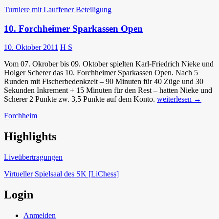
Turniere mit Lauffener Beteiligung
10. Forchheimer Sparkassen Open
10. Oktober 2011
H S
Vom 07. Okrober bis 09. Oktober spielten Karl-Friedrich Nieke und
Holger Scherer das 10. Forchheimer Sparkassen Open. Nach 5
Runden mit Fischerbedenkzeit – 90 Minuten für 40 Züge und 30
Sekunden Inkrement + 15 Minuten für den Rest – hatten Nieke und
10.
Scherer 2 Punkte zw. 3,5 Punkte auf dem Konto.
weiterlesen
→
Forchheimer
Forchheim
Sparkassen
Open
Highlights
Schach in Lauffen
Liveübertragungen
Virtueller Spielsaal des SK [LiChess]
Login
Anmelden