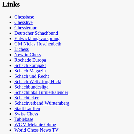
Links
Chessbase
Chesslive
Chesstempo
Deutscher Schachbund
Entwicklungsvorsprung
GM Niclas Huschenbeth
Lichess
New in Chess
Rochade Europa
Schach kompakt
Schach Magazin
Schach und Recht
Schach Welt / Jörg Hickl
Schachbundesliga
Schachlinks Turnierkalender
Schachticker
Schachverband Württemberg
Stadt Lauffen
Swiss Chess
Tablebase
WGM Melanie Ohme
World Chess News TV