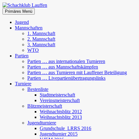
Zum
Inhalt
Suchen
Primäres Menü
springen
Schachklub Lauffen
Jugend
Mannschaften
1. Mannschaft
2. Mannschaft
3. Mannschaft
WTO
Partien
Partien … aus internationalen Turnieren
Partien … aus Mannschaftskämpfen
Partien … aus Turnieren mit Lauffener Beteiligung
Partien … Livepartienübertragungslinks
Turniere
Bestenliste
Stadtmeisterschaft
Vereinsmeisterschaft
Blitzmeisterschaft
Weihnachtsblitz 2012
Weihnachtsblitz 2013
Jugendturniere
Grundschule_LRRS 2016
Jugendturnier 2015