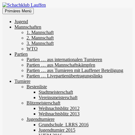
Zum
Inhalt
Suchen
Primäres Menü
springen
Schachklub Lauffen
Jugend
Mannschaften
1. Mannschaft
2. Mannschaft
3. Mannschaft
WTO
Partien
Partien … aus internationalen Turnieren
Partien … aus Mannschaftskämpfen
Partien … aus Turnieren mit Lauffener Beteiligung
Partien … Livepartienübertragungslinks
Turniere
Bestenliste
Stadtmeisterschaft
Vereinsmeisterschaft
Blitzmeisterschaft
Weihnachtsblitz 2012
Weihnachtsblitz 2013
Jugendturniere
Grundschule_LRRS 2016
Jugendturnier 2015