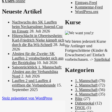
6 Users
online
Eintrags-Feed
Kommentar-Feed
Neueste Artikel
WordPress.org
Kurse
Nachwuchs des SK Lauffen
beim Neckarsulmer Jugend-Cup
im Einsatz
28. Juli 2026
Hitzeschlacht in Obereisesheim:
Karl-Friedrich Nieke kämpft sich
Wir bieten jederzeit Kurse
durch die Ba-Wü-Schnell
28. Juli
für Anfänger und
2026
Fortgeschrittene (Kinder &
Abstieg für die Zweite: SK
Erwachsene) an! Einfach
Lauffen 2 verabschiedet sich aus
vorbeischauen. ->
Spiellokal
der Bezirksliga
10. Juli 2026
Saisonrückblick 1. Mannschaft:
Kategorien
Abstieg aus der Verbandsliga
Nord
2. Juli 2026
1. Mannschaft
(78)
Lauffen 2 und Lauffen 4
2. Mannschaft
(72)
eröffnen die Verbandsrunde
15.
3. Mannschaft
(56)
September 2025
4. Mannschaft
(35)
Stolz präsentiert von WordPress
Blitz
(27)
Dähnepokal
(12)
DSOL
(1)