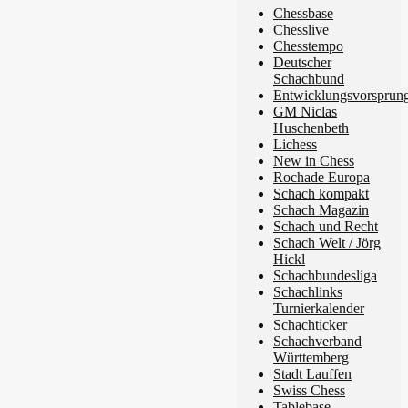
Chessbase
Chesslive
Chesstempo
Deutscher
Schachbund
Entwicklungsvorsprun
GM Niclas
Huschenbeth
Lichess
New in Chess
Rochade Europa
Schach kompakt
Schach Magazin
Schach und Recht
Schach Welt / Jörg
Hickl
Schachbundesliga
Schachlinks
Turnierkalender
Schachticker
Schachverband
Württemberg
Stadt Lauffen
Swiss Chess
Tablebase