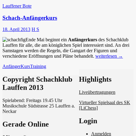
Lauffener Bote
Schach-Anfängerkurs
18. April 2013
H S
Ende Mai beginnt ein
Anfängerkurs
des Schachklub
Lauffen für alle, die am königlichen Spiel interessiert sind. An drei
Samstagen werden die Regeln, die Gangart der Figuren und
Schach-
verschiedene Eröffnungen und Pläne behandelt.
weiterlesen
→
Anfängerkurs
Anfänger
Kurs
Training
Copyright Schachklub
Schach in Lauffen
Highlights
Lauffen 2013
Liveübertragungen
Spielabend: Freitags 19.45 Uhr
Virtueller Spielsaal des SK
Musikschule Südstrasse 25 Lauffen a.
[LiChess]
Neckar
Login
Gerade Online
Anmelden