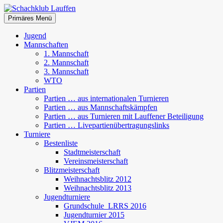
Zum
Inhalt
Suchen
Primäres Menü
springen
Schachklub Lauffen
Jugend
Mannschaften
1. Mannschaft
2. Mannschaft
3. Mannschaft
WTO
Partien
Partien … aus internationalen Turnieren
Partien … aus Mannschaftskämpfen
Partien … aus Turnieren mit Lauffener Beteiligung
Partien … Livepartienübertragungslinks
Turniere
Bestenliste
Stadtmeisterschaft
Vereinsmeisterschaft
Blitzmeisterschaft
Weihnachtsblitz 2012
Weihnachtsblitz 2013
Jugendturniere
Grundschule_LRRS 2016
Jugendturnier 2015