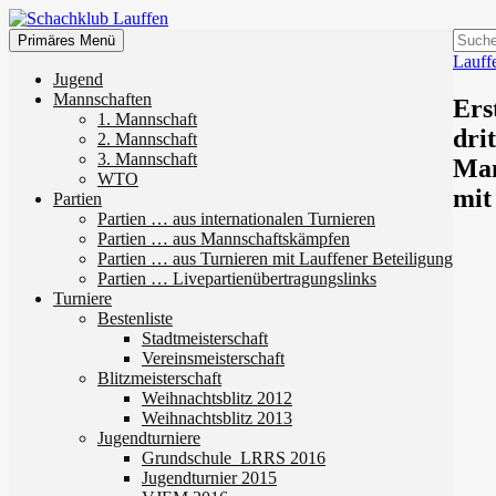
Zum
Inhalt
Suchen
Suche
Primäres Menü
springen
nach:
Lauff
Schachklub Lauffen
Jugend
Mannschaften
Ers
1. Mannschaft
drit
2. Mannschaft
3. Mannschaft
Man
WTO
mit
Partien
Partien … aus internationalen Turnieren
Partien … aus Mannschaftskämpfen
Partien … aus Turnieren mit Lauffener Beteiligung
Partien … Livepartienübertragungslinks
Turniere
Bestenliste
Stadtmeisterschaft
Vereinsmeisterschaft
Blitzmeisterschaft
Weihnachtsblitz 2012
Weihnachtsblitz 2013
Jugendturniere
Grundschule_LRRS 2016
Jugendturnier 2015