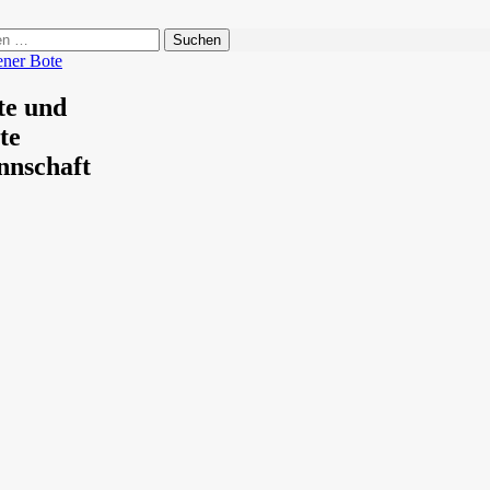
n
ener Bote
te und
te
nschaft