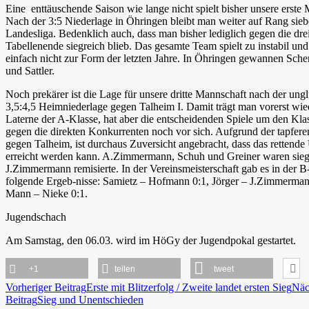
Eine enttäuschende Saison wie lange nicht spielt bisher unsere erste
Nach der 3:5 Niederlage in Öhringen bleibt man weiter auf Rang sieb
Landesliga. Bedenklich auch, dass man bisher lediglich gegen die d
Tabellenende siegreich blieb. Das gesamte Team spielt zu instabil und
einfach nicht zur Form der letzten Jahre. In Öhringen gewannen Sch
und Sattler.
Noch prekärer ist die Lage für unsere dritte Mannschaft nach der ung
3,5:4,5 Heimniederlage gegen Talheim I. Damit trägt man vorerst wied
Laterne der A-Klasse, hat aber die entscheidenden Spiele um den Kla
gegen die direkten Konkurrenten noch vor sich. Aufgrund der tapfere
gegen Talheim, ist durchaus Zuversicht angebracht, dass das rettende
erreicht werden kann. A.Zimmermann, Schuh und Greiner waren sieg
J.Zimmermann remisierte. In der Vereinsmeisterschaft gab es in der 
folgende Ergeb-nisse: Samietz – Hofmann 0:1, Jörger – J.Zimmerman
Mann – Nieke 0:1.
Jugendschach
Am Samstag, den 06.03. wird im HöGy der Jugendpokal gestartet.
+1
teilen
tweet
Beitragsnavigation
Vorheriger Beitrag
Erste mit Blitzerfolg / Zweite landet ersten Sieg
Näc
Beitrag
Sieg und Unentschieden