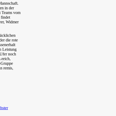
 Mannschaft.
en in der
rei Teams vom
 findet
erer, Widmer
lücklichen
er die rote
ssenerhalt
n Leistung
 Ufer noch
-reich,
B-Gruppe
n remis,
hster