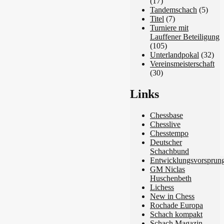
(17)
Tandemschach
(5)
Titel
(7)
Turniere mit
Lauffener Beteiligung
(105)
Unterlandpokal
(32)
Vereinsmeisterschaft
(30)
Links
Chessbase
Chesslive
Chesstempo
Deutscher
Schachbund
Entwicklungsvorsprun
GM Niclas
Huschenbeth
Lichess
New in Chess
Rochade Europa
Schach kompakt
Schach Magazin