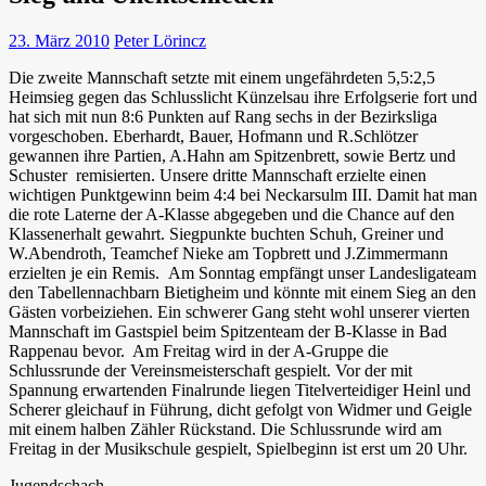
23. März 2010
Peter Lörincz
Die zweite Mannschaft setzte mit einem ungefährdeten 5,5:2,5
Heimsieg gegen das Schlusslicht Künzelsau ihre Erfolgserie fort und
hat sich mit nun 8:6 Punkten auf Rang sechs in der Bezirksliga
vorgeschoben. Eberhardt, Bauer, Hofmann und R.Schlötzer
gewannen ihre Partien, A.Hahn am Spitzenbrett, sowie Bertz und
Schuster remisierten. Unsere dritte Mannschaft erzielte einen
wichtigen Punktgewinn beim 4:4 bei Neckarsulm III. Damit hat man
die rote Laterne der A-Klasse abgegeben und die Chance auf den
Klassenerhalt gewahrt. Siegpunkte buchten Schuh, Greiner und
W.Abendroth, Teamchef Nieke am Topbrett und J.Zimmermann
erzielten je ein Remis. Am Sonntag empfängt unser Landesligateam
den Tabellennachbarn Bietigheim und könnte mit einem Sieg an den
Gästen vorbeiziehen. Ein schwerer Gang steht wohl unserer vierten
Mannschaft im Gastspiel beim Spitzenteam der B-Klasse in Bad
Rappenau bevor. Am Freitag wird in der A-Gruppe die
Schlussrunde der Vereinsmeisterschaft gespielt. Vor der mit
Spannung erwartenden Finalrunde liegen Titelverteidiger Heinl und
Scherer gleichauf in Führung, dicht gefolgt von Widmer und Geigle
mit einem halben Zähler Rückstand. Die Schlussrunde wird am
Freitag in der Musikschule gespielt, Spielbeginn ist erst um 20 Uhr.
Jugendschach