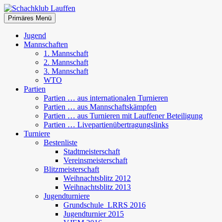
Zum
Inhalt
Suchen
Primäres Menü
springen
Schachklub Lauffen
Jugend
Mannschaften
1. Mannschaft
2. Mannschaft
3. Mannschaft
WTO
Partien
Partien … aus internationalen Turnieren
Partien … aus Mannschaftskämpfen
Partien … aus Turnieren mit Lauffener Beteiligung
Partien … Livepartienübertragungslinks
Turniere
Bestenliste
Stadtmeisterschaft
Vereinsmeisterschaft
Blitzmeisterschaft
Weihnachtsblitz 2012
Weihnachtsblitz 2013
Jugendturniere
Grundschule_LRRS 2016
Jugendturnier 2015