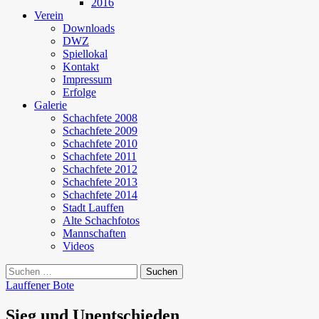
2016
Verein
Downloads
DWZ
Spiellokal
Kontakt
Impressum
Erfolge
Galerie
Schachfete 2008
Schachfete 2009
Schachfete 2010
Schachfete 2011
Schachfete 2012
Schachfete 2013
Schachfete 2014
Stadt Lauffen
Alte Schachfotos
Mannschaften
Videos
Suchen
nach:
Lauffener Bote
Sieg und Unentschieden