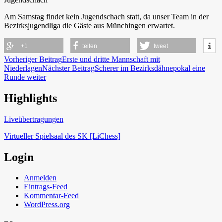
Am Samstag findet kein Jugendschach statt, da unser Team in der
Bezirksjugendliga die Gäste aus Münchingen erwartet.
+1
teilen
tweet
Beitragsnavigation
Vorheriger Beitrag
Erste und dritte Mannschaft mit
Niederlagen
Nächster Beitrag
Scherer im Bezirksdähnepokal eine
Runde weiter
Highlights
Schach in Lauffen
Liveübertragungen
Virtueller Spielsaal des SK [LiChess]
Login
Anmelden
Eintrags-Feed
Kommentar-Feed
WordPress.org