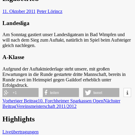
11. Oktober 2011
Peter Lörincz
Landesliga
Am Sonntag gastiert unser Landesligateam in Bad Wimpfen und
will nach dem Sieg zum Auftakt, natürlich im Spiel beim Aufsteiger
gleich nachlegen.
A-Klasse
Aufgrund der Auftaktniederlage steht unsere, mit großen
Erwartungen in die Runde gestartete dritte Mannschaft, bereits in
Runde zwei im Heimspiel gegen Gaildorf erheblich unter
Erfolgsdruck.
+1
teilen
tweet
Beitragsnavigation
Vorheriger Beitrag
10. Forchheimer Sparkassen Open
Nächster
Beitrag
Vereinsmeisterschaft 2011/2012
Highlights
Schach in Lauffen
Liveübertragungen