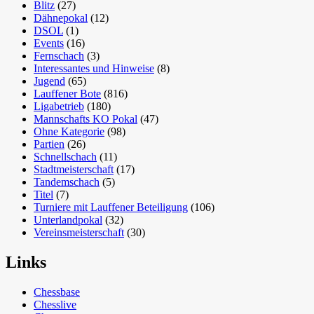
Blitz
(27)
Dähnepokal
(12)
DSOL
(1)
Events
(16)
Fernschach
(3)
Interessantes und Hinweise
(8)
Jugend
(65)
Lauffener Bote
(816)
Ligabetrieb
(180)
Mannschafts KO Pokal
(47)
Ohne Kategorie
(98)
Partien
(26)
Schnellschach
(11)
Stadtmeisterschaft
(17)
Tandemschach
(5)
Titel
(7)
Turniere mit Lauffener Beteiligung
(106)
Unterlandpokal
(32)
Vereinsmeisterschaft
(30)
Links
Chessbase
Chesslive