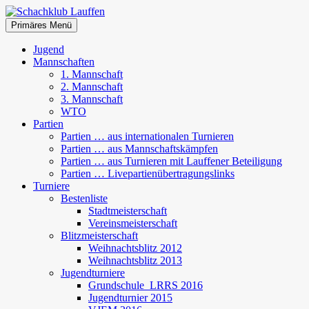
Zum
Inhalt
Suchen
Primäres Menü
springen
Schachklub Lauffen
Jugend
Mannschaften
1. Mannschaft
2. Mannschaft
3. Mannschaft
WTO
Partien
Partien … aus internationalen Turnieren
Partien … aus Mannschaftskämpfen
Partien … aus Turnieren mit Lauffener Beteiligung
Partien … Livepartienübertragungslinks
Turniere
Bestenliste
Stadtmeisterschaft
Vereinsmeisterschaft
Blitzmeisterschaft
Weihnachtsblitz 2012
Weihnachtsblitz 2013
Jugendturniere
Grundschule_LRRS 2016
Jugendturnier 2015