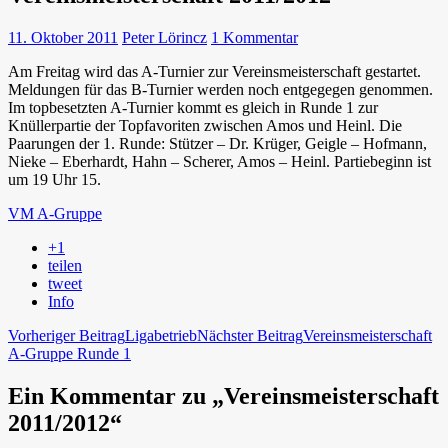
11. Oktober 2011
Peter Lörincz
1 Kommentar
Am Freitag wird das A-Turnier zur Vereinsmeisterschaft gestartet.
Meldungen für das B-Turnier werden noch entgegegen genommen.
Im topbesetzten A-Turnier kommt es gleich in Runde 1 zur
Knüllerpartie der Topfavoriten zwischen Amos und Heinl. Die
Paarungen der 1. Runde: Stützer – Dr. Krüger, Geigle – Hofmann,
Nieke – Eberhardt, Hahn – Scherer, Amos – Heinl. Partiebeginn ist
um 19 Uhr 15.
VM A-Gruppe
+1
teilen
tweet
Info
Beitragsnavigation
Vorheriger Beitrag
Ligabetrieb
Nächster Beitrag
Vereinsmeisterschaft
A-Gruppe Runde 1
Ein Kommentar zu „Vereinsmeisterschaft
2011/2012“