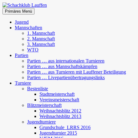
Zum
Inhalt
Suchen
Primäres Menü
springen
Schachklub Lauffen
Jugend
Mannschaften
1. Mannschaft
2. Mannschaft
3. Mannschaft
WTO
Partien
Partien … aus internationalen Turnieren
Partien … aus Mannschaftskämpfen
Partien … aus Turnieren mit Lauffener Beteiligung
Partien … Livepartienübertragungslinks
Turniere
Bestenliste
Stadtmeisterschaft
Vereinsmeisterschaft
Blitzmeisterschaft
Weihnachtsblitz 2012
Weihnachtsblitz 2013
Jugendturniere
Grundschule_LRRS 2016
Jugendturnier 2015