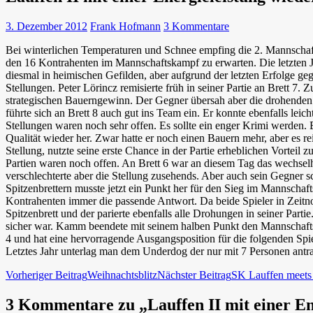
3. Dezember 2012
Frank Hofmann
3 Kommentare
Bei winterlichen Temperaturen und Schnee empfing die 2. Mannschaf
den 16 Kontrahenten im Mannschaftskampf zu erwarten.
Die letzten 
diesmal in heimischen Gefilden, aber aufgrund der letzten Erfolge geg
Stellungen. Peter Lörincz remisierte früh in seiner Partie an Brett 7
strategischen Bauerngewinn. Der Gegner übersah aber die drohenden 
führte sich an Brett 8 auch gut ins Team ein. Er konnte ebenfalls lei
Stellungen waren noch sehr offen. Es sollte ein enger Krimi werden. 
Qualität wieder her. Zwar hatte er noch einen Bauern mehr, aber es 
Stellung, nutzte seine erste Chance in der Partie erheblichen Vorteil 
Partien waren noch offen. An Brett 6 war an diesem Tag das wechselha
verschlechterte aber die Stellung zusehends. Aber auch sein Gegner s
Spitzenbrettern musste jetzt ein Punkt her für den Sieg im Mannschaft
Kontrahenten immer die passende Antwort. Da beide Spieler in Zeitno
Spitzenbrett und der parierte ebenfalls alle Drohungen in seiner Par
sicher war. Kamm beendete mit seinem halben Punkt den Mannschaftska
4 und hat eine hervorragende Ausgangsposition für die folgenden Sp
Letztes Jahr unterlag man dem Underdog der nur mit 7 Personen antra
Beitragsnavigation
Vorheriger Beitrag
Weihnachtsblitz
Nächster Beitrag
SK Lauffen mee
3 Kommentare zu „Lauffen II mit einer Ene