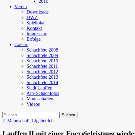
2016
Verein
Downloads
DWZ
Spiellokal
Kontakt
Impressum
Erfolge
Galerie
Schachfete 2008
Schachfete 2009
Schachfete 2010
Schachfete 2011
Schachfete 2012
Schachfete 2013
Schachfete 2014
Stadt Lauffen
Alte Schachfotos
Mannschaften
Videos
Suchen
nach:
2. Mannschaft
,
Ligabetrieb
Lauffen II mit einer Energieleistung wiede