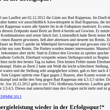
t aus Lauffen am 02.12.2012 die Gäste aus Bad Rappenau. Im Duell d
Jahre hatten wir ausschließlich Auswärtsspiele in Bad Rappenau, die i
en Rappenau waren alle Spieler bis in de Fußspitzen motiviert. Es entwi
. Zu diesem Zeitpunkt stand Bertz an Brett 4 bereits auf Gewinn. Er nut
Kombinationen und setzte falsch fort. Letztendlich hatte Bertz keine
cht einen Bauern gewinnen, ließ aber abreissen und steuerte ins Remis.
Bauer an Brett 5 spielte im Mittelspiel hervorragend und gewann eine Qu
reichte nur zum Remis. Die Partien wurden immer interessanter. Mannsc
zu bekommen aber nicht. Statt in Zeitnot den Gewinn zu spielen spuckte er
fteste Gefecht. Eberhard verspielte seinen Stellungsvorteil zu Beginn
chien nicht den besten Tag zu haben. Den letzten Fehler nutzte Eberha
skampf. Hahn an Brett 2 hatte mit Weiß die leicht schlechtere Stellung,
t waren und die Stellung sehr ausgeglichen schien, gab es hier nach 
tie. Sein Gegner opferte eine Figur gegen 2 Bauern, aber Kamm wusste si
mpf und stellte den Sieg gegen Bad Rappenau mit 4,5:3,5 sicher. Durc
iele. Am 16.12.2012 geht es zur TSG Heilbronn-Sontheim. Lauffen geht
t 3,5:4,5. Dieses mal unterschätzt man den Gegner nicht mehr und ist 
ts DPMM 2013
rgieleistung wieder in der Erfolgsspur!“