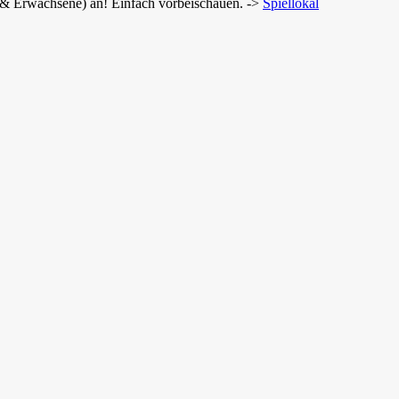
r & Erwachsene) an! Einfach vorbeischauen. ->
Spiellokal