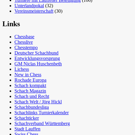
Turniere mit Lauffener Beteiligung
(106)
Unterlandpokal
(32)
Vereinsmeisterschaft
(30)
Links
Chessbase
Chesslive
Chesstempo
Deutscher Schachbund
Entwicklungsvorsprung
GM Niclas Huschenbeth
Lichess
New in Chess
Rochade Europa
Schach kompakt
Schach Magazin
Schach und Recht
Schach Welt / Jörg Hickl
Schachbundesliga
Schachlinks Turnierkalender
Schachticker
Schachverband Württemberg
Stadt Lauffen
Swiss Chess