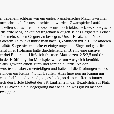
er Tabellennachbarn war ein enges, kämpferisches Match zwischen
mmer sehr hoch für uns entschieden wurden. Zwar spielte Lauffen
ckelten sich schnell interessante und hoch taktische bzw. strategische
zte die erste Möglichkeit bei ungenauen Zügen seines Gegners für einen
 Mühe mehr, seinen Gegner zu besiegen. Unser Ersatzmann Nieke
 Zu diesem Zeitpunkt führte man nach 3,5 Stunden mit 2:1. Die anderen
alität. Siegessicher spielte er einige ungenaue Züge und gab die
haftsführer Hofmann hatte durchgehend an Brett 3 eine passive
 drei Bauern und ließ sich frustriert Matt setzen. 2,5:2,5 und drei
 in der Eröffnung. Im Mittelspiel war er um Ausgleich bemüht,
rd aus, gewann einen Turm und somit die Partie. An den
 wusste sich aber zu verteidigen und hatte auf die Drohungen seines
4 Stunden ein Remis. 4:3 für Lauffen. Alles hing nun an Kamm am
ch zu helfen und verteidigte geschickt, so dass ein Remis immer
h den Erfolg klettert der SK Lauffen 2 in der Bezirksliga auf Platz
 als Favorit in die Begegnung hat aber auch was gut zu machen.
gewappnet.