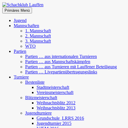
Zum
Inhalt
Suchen
Primäres Menü
springen
Schachklub Lauffen
Jugend
Mannschaften
1. Mannschaft
2. Mannschaft
3. Mannschaft
WTO
Partien
Partien … aus internationalen Turnieren
Partien … aus Mannschaftskämpfen
Partien … aus Turnieren mit Lauffener Beteiligung
Partien … Livepartienübertragungslinks
Turniere
Bestenliste
Stadtmeisterschaft
Vereinsmeisterschaft
Blitzmeisterschaft
Weihnachtsblitz 2012
Weihnachtsblitz 2013
Jugendturniere
Grundschule_LRRS 2016
Jugendturnier 2015