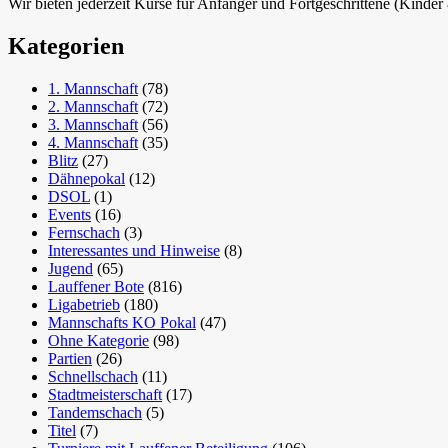
Wir bieten jederzeit Kurse für Anfänger und Fortgeschrittene (Kinde
Kategorien
1. Mannschaft
(78)
2. Mannschaft
(72)
3. Mannschaft
(56)
4. Mannschaft
(35)
Blitz
(27)
Dähnepokal
(12)
DSOL
(1)
Events
(16)
Fernschach
(3)
Interessantes und Hinweise
(8)
Jugend
(65)
Lauffener Bote
(816)
Ligabetrieb
(180)
Mannschafts KO Pokal
(47)
Ohne Kategorie
(98)
Partien
(26)
Schnellschach
(11)
Stadtmeisterschaft
(17)
Tandemschach
(5)
Titel
(7)