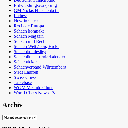
Deutscher Schachbund
Entwicklungsvorsprung
GM Niclas Huschenbeth
Lichess
New in Chess
Rochade Europa
Schach kompakt
Schach Magazin
Schach und Recht
Schach Welt / Jörg Hickl
Schachbundesliga
Schachlinks Turnierkalender
Schachticker
Schachverband Württemberg
Stadt Lauffen
Swiss Chess
Tablebase
WGM Melanie Ohme
World Chess News TV
Archiv
Archiv