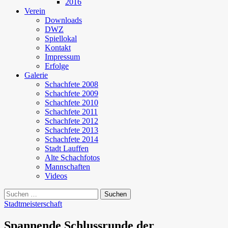
2016
Verein
Downloads
DWZ
Spiellokal
Kontakt
Impressum
Erfolge
Galerie
Schachfete 2008
Schachfete 2009
Schachfete 2010
Schachfete 2011
Schachfete 2012
Schachfete 2013
Schachfete 2014
Stadt Lauffen
Alte Schachfotos
Mannschaften
Videos
Suchen
nach:
Stadtmeisterschaft
Spannende Schlussrunde der