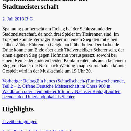
Stadtmeisterschaft
2. Juli 2013
B G
Spannung pur herrscht am Freitag bei der Schlussrunde der
Stadtmeisterschaft, da noch drei Spieler im Titelrennen sind. Im
Topspiel könnte Verfolger Bauer mit einem Sieg den mit einen
halben Zähler Führenden Geigle noch überholen. Der lachende
Dritte könnte am Ende aber auch Titelverteidiger Scherer sein, der
einen eigenen Sieg gegen Hofmann vorausgesetzt, sowohl bei
einem Remis der anderen beiden Konkurrenten, als auch bei einem
Sieg von Bauer die Nase nach Wertung knapp vorne haben könnte.
Gespielt wird in der Musikschule um 19 Uhr 30.
Beitragsnavigation
Vorheriger Beitrag
Ein hartes (Schnellschach-)Turnierwochenende,
Teil 2 – 2. Offene Deutsche Meisterschaft im Chess 960 in
Waldbronn oder – ein bitterer Irrtum …
Nächster Beitrag
Lauffen
beendet den Unterlandpokal als Siebter
Highlights
Schach in Lauffen
Liveübertragungen