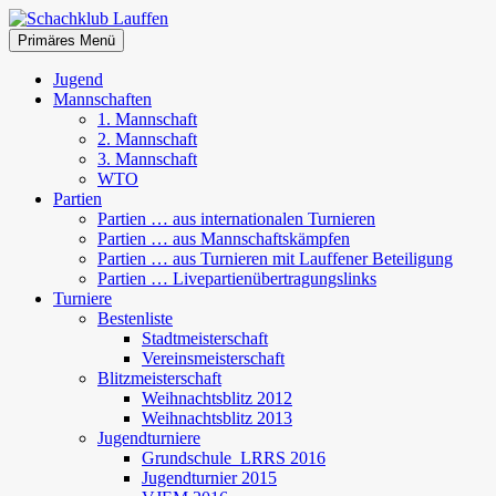
Zum
Inhalt
Suchen
Primäres Menü
springen
Schachklub Lauffen
Jugend
Mannschaften
1. Mannschaft
2. Mannschaft
3. Mannschaft
WTO
Partien
Partien … aus internationalen Turnieren
Partien … aus Mannschaftskämpfen
Partien … aus Turnieren mit Lauffener Beteiligung
Partien … Livepartienübertragungslinks
Turniere
Bestenliste
Stadtmeisterschaft
Vereinsmeisterschaft
Blitzmeisterschaft
Weihnachtsblitz 2012
Weihnachtsblitz 2013
Jugendturniere
Grundschule_LRRS 2016
Jugendturnier 2015